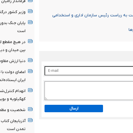
فرماندار رامیا
وزیر کشور درگذ
 به ریاست رئیس سازمان اداری و استخدامی
پایان جنگ بدون
ها
است
در هیچ مقطع از 
بین میدان و دی
دنیا ارزش مقاوم
اعضای دولت با ت
ایران ایستاده‌اند
انهدام کنترل‌شد
کهگیلویه و بویر
ارسال
شخصیت و عظمت 
آذربایجان کتاب 
تمدن است