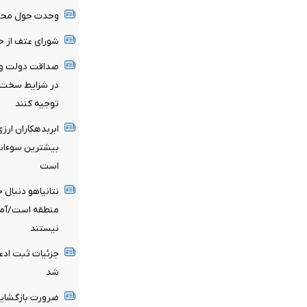
وحدت حول محور 
شورای عتف از ح
صداقت دولت و ا
در شزایط سخت سر
توجیه کنند
ابربدهکاران ارز
است
نتانیاهو دنبال
منطقه است/آماد
نیستند
شد
ضرورت بازگشایی