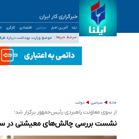
خبرگزاری کار ایران
۴۰ تا ۵۰ روز گرمای نسبی در پیش داریم/ دمای تهران به ۳۸ درجه می‌رسد
ایلنا
آخرین اخبار
سیاسی
اقتصادی
کارگری
اج
موضع وزارت بهداشت درباره ظرفیت پزشکی کنکور ۱۴۰۵: خواستار اصلاح ظرفیت‌ها
سرخط خبرها :
تعویق آزمون ورودی دکترای تخ
خبرنگاران راویان حقیقت با دغدغه نان، مسکن و
آخرین وضعیت شیوع عفونت‌های تنفسی در کشور/ 
خانه
سیاسی
دولت
از سوی معاونت راهبردی رئیس‌جمهور برگزار شد؛
نشست بررسی چالش‌های معیشتی در سنا