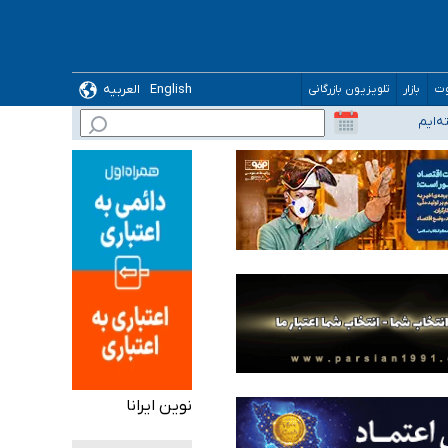
English
العربیه
وت
بازار
تلویزیون بازرگانی
نوین ایرانا