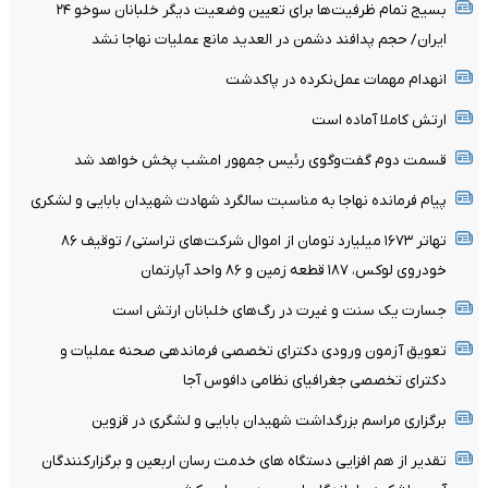
بسیج تمام ظرفیت‌ها برای تعیین وضعیت دیگر خلبانان سوخو ۲۴
ایران/ حجم پدافند دشمن در العدید مانع عملیات نهاجا نشد
انهدام مهمات عمل‌نکرده در پاکدشت
ارتش کاملا آماده است
قسمت دوم گفت‌وگوی رئیس جمهور امشب پخش خواهد شد
پیام فرمانده نهاجا به مناسبت سالگرد شهادت شهیدان بابایی و لشکری
تهاتر ۱۶۷۳ میلیارد تومان از اموال شرکت‌های تراستی/ توقیف ۸۶
خودروی لوکس، ۱۸۷ قطعه زمین و ۸۶ واحد آپارتمان
جسارت یک سنت و غیرت در رگ‌های خلبانان ارتش است
تعویق آزمون ورودی دکترای تخصصی فرماندهی صحنه عملیات و
دکترای تخصصی جغرافیای نظامی دافوس آجا
برگزاری مراسم بزرگداشت شهیدان بابایی و لشگری در قزوین
تقدیر از هم افزایی دستگاه های خدمت رسان اربعین و برگزارکنندگان