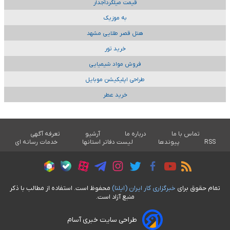
قیمت میلگردآجدار
به موزیک
هتل قصر طلایی مشهد
خرید تور
فروش مواد شیمیایی
طراحی اپلیکیشن موبایل
خرید عطر
تماس با ما
درباره ما
آرشیو
تعرفه آگهی
RSS
پیوندها
لیست دفاتر استانها
خدمات رسانه ای
تمام حقوق برای
خبرگزاری کار ايران (ايلنا)
محفوظ است. استفاده از مطالب با ذکر
منبع آزاد است.
طراحی سایت خبری آسام