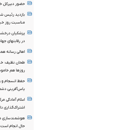
حضور دبیرکل خان
بازدید رئیس شور
مناسبت روز خبر
پزشکیان درخشش
در رقابتهای جها
اهالی رسانه هموا
طحان نظیف: خب
روزها هم خامو
حفظ انسجام و وح
یاس‌آفرینی دش
اعلام آمادگی مرک
اشتراک‌گذاری دا
هوشمندسازی در 
حال انجام است