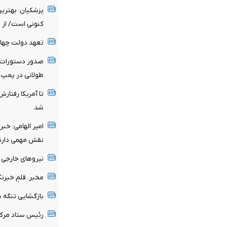
پزشکیان‌: بهتری
کنونی است/ از ح
تعهد دولت چهار
صدور دستورات 
طولانی در پمپ ب
تا آمریکا رفتار
شد
امیر الهامی: خبر
نقش مهمی دارن
نیرو‌های خارجی 
مخبر: قلمِ خبرنگ
بازگشایی تنگه 
رئیس ستاد مرک