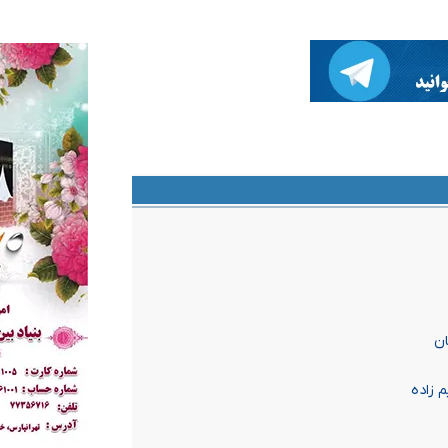
ان
 زاده