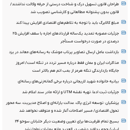
طراحان قانون تسهیل درک و شناخت درستی از حرفه وکالت نداشتند/
قانون بدون پشتوانه مطالعاتی و کارشناسی تصویب شد
مبلغ کالابرگ باید با توجه به تلاطم‌های اقتصادی افزایش پیدا کند
جزئیات مصوبه تمدید یک‌ساله قرارداد‌های اجاره با سقف افزایش ۲۵
درصدی در صورت درخواست مستأجر
بازداشت عامل ارسال تصاویر پرتاب موشک به رسانه‌های معاند در یزد
مذاکرات ایران و عمان فقط درباره مسیر تردد در تنگه است/ امروز
جایگاه بازدارندگی تنگه هرمز از بمب اتم هم بالاتر است
بیانیه خانواده شهید لاریجانی درباره برخی گمانه‌زنی‌های رسانه‌ای
جزئیات ثبت ادعا، تهیه نقشه UTM و ارائه مادر سند اعلام شد
پزشکیان: توسعه انرژی پاک، عدالت یارانه‌ای و اصلاح مدیریت، سه محور
تحول اقتصادی/ مسیر اصلاحات آغاز شده و متوقف نخواهد شد
بسیج تمام ظرفیت‌ها برای تعیین وضعیت دیگر خلبانان سوخو ۲۴
ایران/ حجم پدافند دشمن در العدید مانع عملیات نهاجا نشد