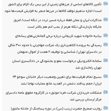
تأمین کالاهای اساسی از مرزهای زمینی از این پس یک الزام برای کشور
است/ اجازه ندهیم توقف کالاها در مرزها منجر به افزایش قیمت‌ها شود
مذاکرات ایران و عمان فقط درباره مسیر تردد در تنگه است/ امروز
جایگاه بازدارندگی تنگه هرمز از بمب اتم هم بالاتر است
بیانیه خانواده شهید لاریجانی درباره برخی گمانه‌زنی‌های رسانه‌ای
رسیدگی به پرونده کلاهبرداری یک شرکت مهاجرتی با حدود ۳۰۰ شاکی
در دادسرای تهران/ شناسایی و توقیف ۲ همت از اموال متهمان
سامانه الکترونیکی درخواست عفو و بخشودگی در دادگستری استان
تهران راه‌اندازی شد
بسیج تمام ظرفیت‌ها برای تعیین وضعیت دیگر خلبانان سوخو ۲۴
ایران/ حجم پدافند دشمن در العدید مانع عملیات نهاجا نشد
مشکلات خریداران شرکت «فردا موتور» در کارگروه حقوق عامه دادسرای
مرکز لرستان بررسی شد
روایت صحیح حضرت زینب (س) در دوره پساجنگ از حادثه عاشورا