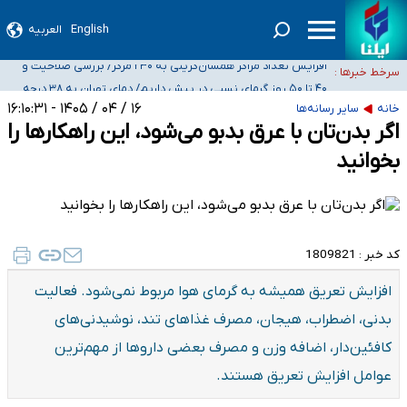
English
العربیه
ضرورت آموزش حریم خصوصی در فضای آنلاین در مدارس/ هزینه‌های سنگین
اجتماعی انتشار تصاویر خصوصی برای قربانیان/ سوءاستفاده مجرمان از ترس
افزایش تعداد مراکز همسان‌گزینی به ۲۳۰ مرکز/ بررسی صلاحیت و
سرخط خبرها :
رسوایی
نظارت‌ها به سازمان تبلیغات واگذار شده است
۴۰ تا ۵۰ روز گرمای نسبی در پیش داریم/ دمای تهران به ۳۸ درجه
می‌رسد
موضع وزارت بهداشت درباره ظرفیت پزشکی کنکور ۱۴۰۵: خواستار اصلاح ظرفیت‌ها
۱۶ / ۰۴ / ۱۴۰۵ - ۱۶:۱۰:۳۱
خانه
سایر رسانه‌ها
هستیم، اما هنوز پاسخ مشخصی نگرفته‌ایم
تعویق آزمون ورودی دکترای تخصصی فرماندهی صحنه عملیات و دکترای تخصصی
اگر بدن‌تان با عرق بدبو می‌شود، این راهکارها را
جغرافیای نظامی دافوس آجا
بخوانید
کد خبر :
1809821
افزایش تعریق همیشه به گرمای هوا مربوط نمی‌شود. فعالیت
بدنی، اضطراب، هیجان، مصرف غذاهای تند، نوشیدنی‌های
کافئین‌دار، اضافه وزن و مصرف بعضی داروها از مهم‌ترین
عوامل افزایش تعریق هستند.