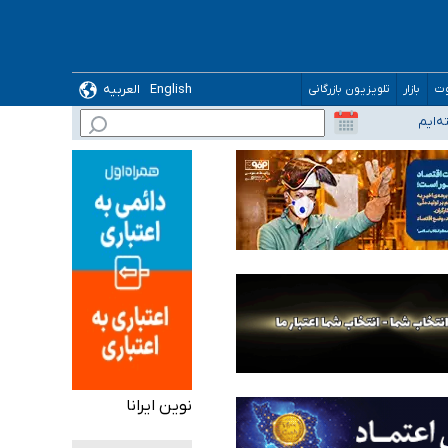
English
العربیه
وت
بازار
تلویزیون بازرگانی
نوین ایرانا