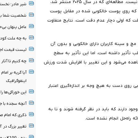
خالکوبی‌ها با خوانش حسگرها از موردی به مورد دیگر یکسان نیست. مطالعه‌ای که در سال ۲۰۲۵ منتشر شد،
شیر مادر؛ نخست
را که روی پوست خالکوبی شده در مقابل پوست
شخصیت شما بیش 
فت که اولی دچار عدم دقت است، نتایج متفاوت
عامل پنهان بی‌ح
به چه علت کودک
چ و سینه کاربران دارای خالکوبی و بدون آن
لیست قیمت اجا
لب تأثیر داشته است، اما این تأثیر به سطح
چه کنیم تا آثار 
شاهده می‌شود و این تغییر با افزایش شدت ورزش
آیا گریه بر امام
اینفوگرافیک
ی روی دست به هیچ وجه بر اندازه‌گیری اعتبار
این خوراکی‌ها را 
آنچه سجده با ج
ود دارند که باید در نظر گرفته شوند و تا به
ذکری که امام صا
ئه راه‌حل انجام نشده است.
تغییر بزرگ در ChatGPT / چت متنی نامحدود و رایگان
ردمی 