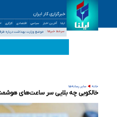
خبرگزاری کار ایران
۴۰ تا ۵۰ روز گرمای نسبی در پیش داریم/ دمای تهران به ۳۸ درجه می‌رسد
ایلنا
آخرین اخبار
سیاسی
اقتصادی
کارگری
اج
موضع وزارت بهداشت درباره ظرفیت پزشکی کنکور ۱۴۰۵: خواستار اصلاح ظرفیت‌ها
سرخط خبرها :
تعویق آزمون ورودی دکترای تخ
خبرنگاران راویان حقیقت با دغدغه نان، مسکن و
آخرین وضعیت شیوع عفونت‌های تنفسی در کشور/ 
خانه
سایر رسانه‌ها
خالکوبی چه بلایی سر ساعت‌های هوشمند 