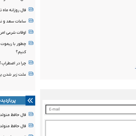
فال روزانه ماه تولد - ج
ساعات سعد و نحس امرو
اوقات شرعی امروز جمعه 
چطور با ریموت خ
کنیم؟
چرا در اضطرابِ آ
علت زبر شدن پ
پربازدید
فال حافظ متولدین هر 
فال حافظ متولدین هر م