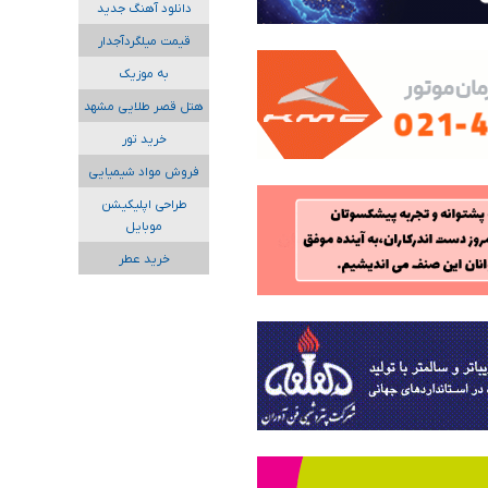
دانلود آهنگ جدید
قیمت میلگردآجدار
به موزیک
هتل قصر طلایی مشهد
خرید تور
فروش مواد شیمیایی
طراحی اپلیکیشن
موبایل
خرید عطر