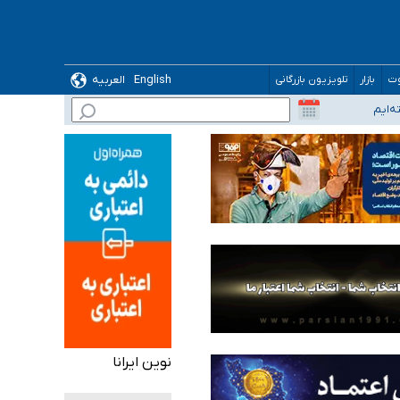
English
العربیه
وت
بازار
تلویزیون بازرگانی
نوین ایرانا