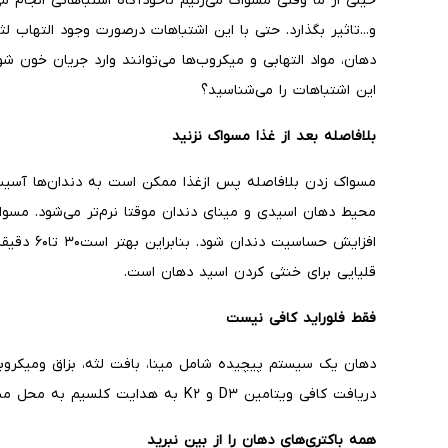
خیلی از ما وقتی مسواک می‌زنیم ناخودآگاه اشتباهاتی انجام م
و...تاثیر بگذارد. حتی با این اشتباهات درصورت وجود التهاب ل
دهان، مواد التهابی و میکروب‌ها می‌توانند وارد جریان خون ش
این اشتباهات را می‌شناسید؟
بلافاصله بعد از غذا مسواک نزنید
مسواک زدن بلافاصله پس ازغذا ممکن است به دندان‌ها آسیب ب
محیط دهان اسیدی و مینای دندان موقتا نرم‌تر می‌شود. مسوا
افزایش حساس
قلیایی برای خنثی کردن اسید دهان است.
فقط فلوراید کافی نیست
دهان یک سیستم پیچیده شامل مینا، بافت لثه، بزاق ومیکرو
دریافت کافی ویتامین D۳ و K۲ به هدایت کلسیم به محل مناسب کمک می‌کند.
همه باکتری‌های دهان را از بین نبرید