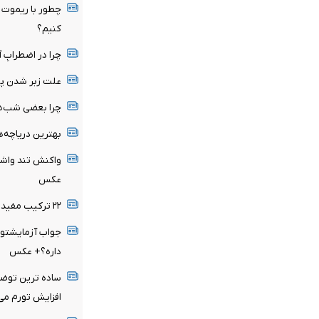
چطور با ریموت خ
کنیم؟
چرا در اضطرابِ آ
علت زبر شدن پ
چرا بعضی شب‌ها ساعت ۳ صبح 
بهترین دریاچه‌ه
عکس
۲۲ ترکیب مفید با ماست + عکس
جواب آزمایشتو 
داره؟+ عکس
ساده ترین توضی
افزایش تورم می