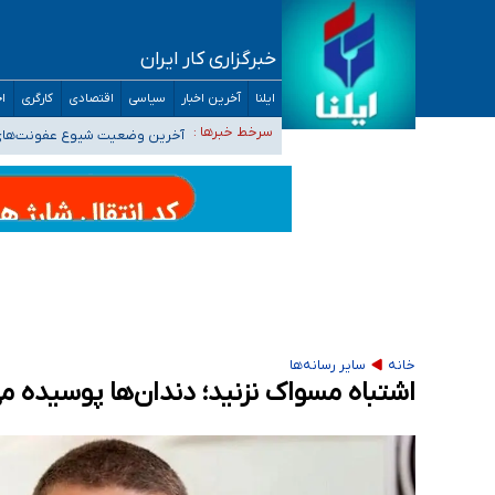
خبرگزاری کار ایران
تعویق آزمون ورودی دکترای تخصصی فرماندهی 
ایلنا
آخرین اخبار
سیاسی
اقتصادی
کارگری
اج
خبرنگاران راویان حقیقت با دغدغه نان، مسکن و
سرخط خبرها :
آخرین وضعیت شیوع عفونت‌های تن
هیچ پرستاری بازداشت یا اخراج نشده است/ از 
ثبت‌نام بخش عمده دانش‌آموزان مدارس ایرانی ا
خانه
سایر رسانه‌ها
اشتباه مسواک نزنید؛ دندان‌ها پوسیده م