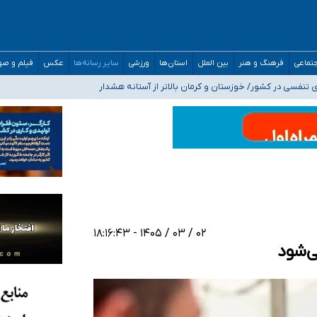
صحنه عملیات و دکترای تخصصی جغرافیای نظامی دافوس آجا
تماعی
فرهنگ و هنر
بین الملل
استان‌ها
ورزشی
سایر رسانه‌ها
عکس
فیلم و ص
 بیمه
فسی در کشور/ خوزستان و کرمان بالاتر از آستانه هشدار
رئیس جمهور خواستیم ورود کند
مارات در کشور/ درباره محصلان باقی‌مانده در دبی متناسب با شرایط جدید تصمیم‌گیری
۰۲ / ۰۳ / ۱۴۰۵ - ۱۸:۱۶:۴۳
ی‌شود