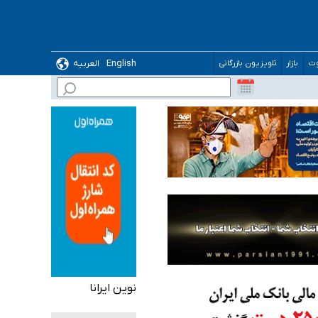
English
العربیه
وت
بازار
تلویزیون بازرگانی
 می‌شود
نوین ایرانا