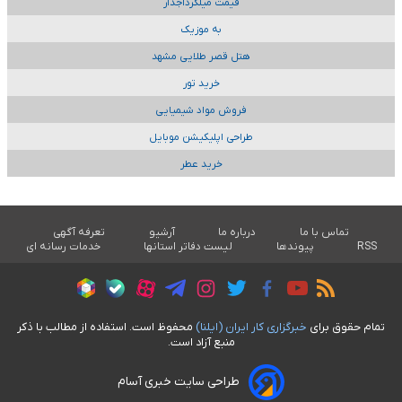
قیمت میلگردآجدار
به موزیک
هتل قصر طلایی مشهد
خرید تور
فروش مواد شیمیایی
طراحی اپلیکیشن موبایل
خرید عطر
تماس با ما
درباره ما
آرشیو
تعرفه آگهی
RSS
پیوندها
لیست دفاتر استانها
خدمات رسانه ای
تمام حقوق برای
خبرگزاری کار ايران (ايلنا)
محفوظ است. استفاده از مطالب با ذکر
منبع آزاد است.
طراحی سایت خبری آسام