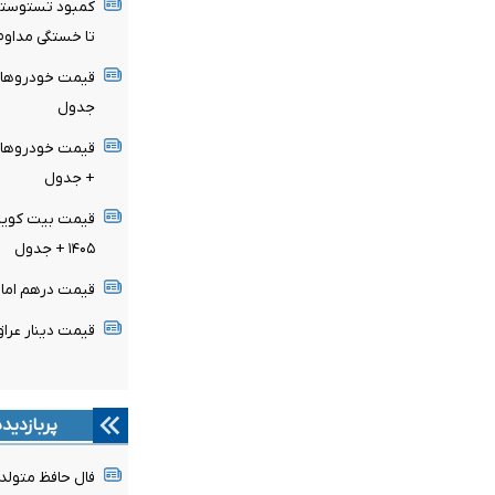
کمبود تستوسترو
تا خستگی مداوم
جدول
+ جدول
۱۴۰۵ + جدول
قیمت درهم امارات امروز ج
قیمت دینار عراق امروز جمع
پربازدید
فال حافظ متولدین هر 