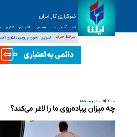
خبرگزاری کار ایران
۴۰ تا ۵۰ روز گرمای نسبی در پیش داریم/ دمای تهران به ۳۸ درجه می‌رسد
ایلنا
آخرین اخبار
سیاسی
اقتصادی
کارگری
اج
موضع وزارت بهداشت درباره ظرفیت پزشکی کنکور ۱۴۰۵: خواستار اصلاح ظرفیت‌ها هستیم، اما هنوز پاسخ مشخصی نگرفت
سرخط خبرها :
تعویق آزمون ورودی دکترای تخ
خبرنگاران راویان حقیقت با دغدغه نان، مسکن و
آخرین وضعیت شیوع عفونت‌های تنفسی در کشور/ 
خانه
سایر رسانه‌ها
چه میزان پیاده‌روی ما را لاغر می‌کند؟