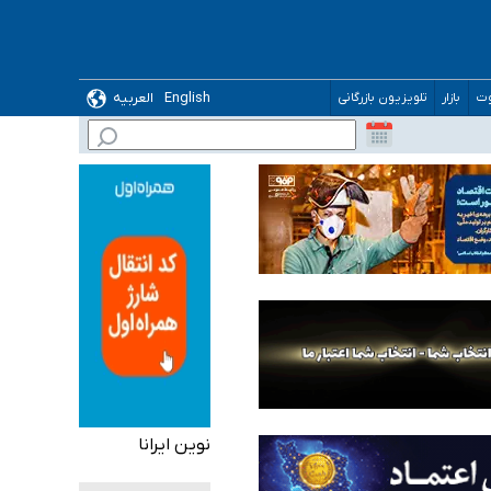
English
العربیه
وت
بازار
تلویزیون بازرگانی
نوین ایرانا