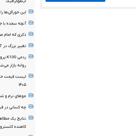
اینفوگرافیک
این خوراکی‌ها را 
آنچه سجده با ج
ذکری که امام صا
تغییر بزرگ در ChatGPT / چت متنی نامحدود و رایگان
ردمی 
روانه بازار می‌ش
لیست قیمت خرید
۱۴۰۵
موهای نرم و شف
چه کسانی در قیا
نتایج یک مطالع
کاهنده کلسترو