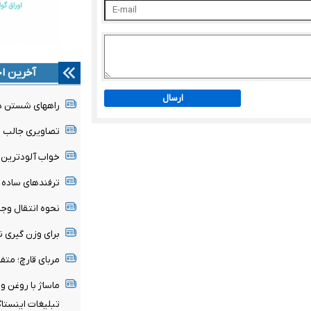
آخرین اخ
ارسال
راههای شستن د
تصاویری جالب از
خواب آلودترین ش
ترفندهای ساده و
نحوه انتقال وج
برای وزن گیری نو
مربای قارچ؛ متف
ماساژ با روغن و
تبلیغات اینستاگ