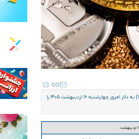
قیمت بیت کوین، اتریوم و سایر ارز‌های دیجیتال (رمزارزها) به دلار امروز چهارشنبه ۱۶ اردیبهشت ۱۴۰۵ را