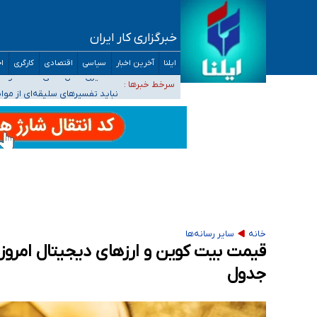
خبرگزاری کار ایران
آمار خودکشی نسبت به سال‌های قبل افزایش نی
ایلنا
آخرین اخبار
سیاسی
اقتصادی
کارگری
اج
دستگیری عامل اصلی حادثه فوت حمیدرضا رجب‌زا
سرخط خبرها :
نباید تفسیرهای سلیقه‌ای از مو
«زیرمیزی» برای داوطلبان پزشکی سراب است/ دری
ضرورت آموزش حریم خصوصی در فضای آنلاین در 
مجرمان از ترس رسوایی
خانه
سایر رسانه‌ها
جدول