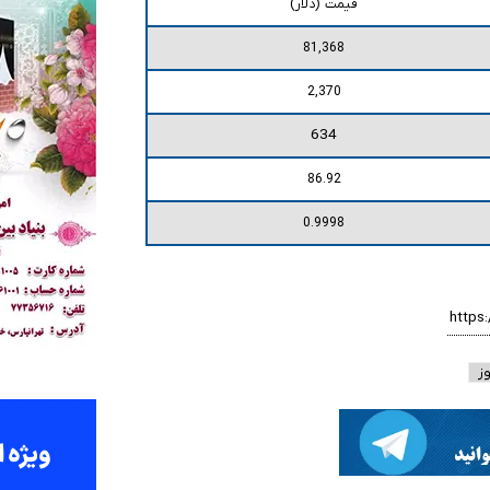
قیمت (دلار)
81,368
2,370
634
86.92
0.9998
ز