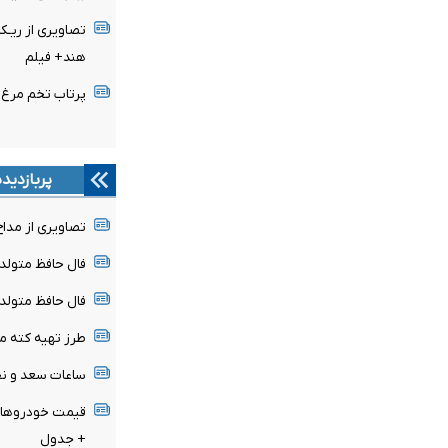
هند+ فیلم
پرتاب تخم مرغ 
پربازدید
تصاویری از مداح
فال حافظ متولدین هر 
فال حافظ متولدین هر م
طرز تهیه کته 
ساعات سعد و نحس امروز
+ جدول