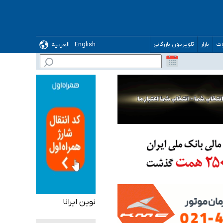
English
العربیه
وت
بازار
تلویزیون بازرگانی
گیرد
ده
نوین ایرانا