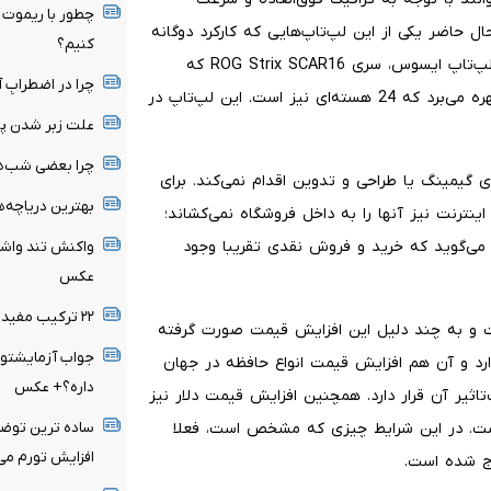
چطور با ریموت خ
ل حاضر یکی از این لپ‌تاپ‌هایی که کارکرد دوگانه
کنیم؟
دارد و قیمت بالایی هم دارد، به برند ایسوس مربوط می‌شود. لپ‌تاپ ایسوس، سری ROG Strix SCAR16 که
چرا در اضطرابِ آ
نزدیک 3 کیلو وزن دارد از پردازنده نسل 2 سری Core اینتل بهره می‌برد که 24 هسته‌ای نیز است. این لپ‌تاپ در
علت زبر شدن پ
چرا بعضی شب‌ها ساعت ۳ صبح 
ای گیمینگ یا طراحی و تدوین اقدام نمی‌کند. برای
بهترین دریاچه‌ه
ینترنت نیز آنها را به داخل فروشگاه نمی‌کشاند؛
ر می‌گوید که خرید و فروش نقدی تقریبا وجود
عکس
۲۲ ترکیب مفید با ماست + عکس
ت و به چند دلیل این افزایش قیمت صورت گرفته
جواب آزمایشتو 
رد و آن هم افزایش قیمت انواع حافظه در جهان
داره؟+ عکس
تاثیر آن قرار دارد. همچنین افزایش قیمت دلار نیز
ساده ترین توضی
است. در این شرایط چیزی که مشخص است، فعلا
افزایش تورم می
رج شده است.