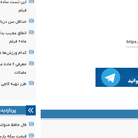
این تست ساده، 
فیلم
حداقل سن دریاف
ماه+ فیلم
کدام ورزش‌ها در
معرفی ۶ 
عضلات
طرز تهیه کاچی 
پربازدید
فال حافظ متولدین هر 