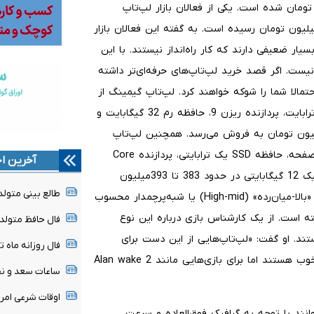
پ‌های دانشجویی از 40‌میلیون تا 65‌میلیون تومان شده است. یکی از فعالان بازار لپ‌تاپ
گوید که کف قیمت‌های لپ‌تاپ‌های دانشجویی به 64- 65‌میلیون تومان رسیده است. به گفته این فعالان بازار
ر ضعیفی دارند که کار راه‌انداز نیستند. با این
ست. اگر قصد خرید لپ‌تاپ‌های حرفه‌ای‌تر داشته
مالا شما را شوکه خواهند کرد. لپ‌تاپ گیمینگ از
برند ایسوس، با مشخصات 16 اینچ صفحه نمایش، SSD یک ترابایت، پردازنده ریزن 9، حافظه رم 32 گیگابایت و
ختصاصی کارت گرافیک 12 گیگابایتی در حدود 575‌میلیون تومان به فروش می‌رسد. همچنین لپ‌تاپ
گیمینگ ایسر، سری هلیوس، نئوی 16، با مشخصات 16 اینچ صفحه، حافظه SSD یک ترابایتی، پردازنده Core
آخرین اخ
ultra9، حافظه رم 32 گیگابایت و حافظه اختصاصی کارت گرافیک 12 گیگابایتی در حدود 383 تا 393‌میلیون
طالع بینی متولدین ۱۶ 
تومان قیمت خورده است. این لپ‌تاپ‌ که در زمره لپ‌تاپ‌های «بالا-میان‌رده» (High-mid) یا شبه‌پرچمدار محسوب
لیون تومان قیمت داشته است. از یک کارشناس بازی درباره این نوع
فال حافظ متولدین هر م
ند. او گفت: «لپ‌تاپ‌هایی از این دست برای
فال روزانه ماه تولد - ج
بازی‌هایی مثل Call of duty warzone یا counter strike 2 خوب هستند اما برای بازی‌هایی مانند Alan wake 2
ساعات سعد و نحس امرو
اوقات شرعی امروز جمعه 
نند با توجه به گرافیک فوق‌العاده و سرعت