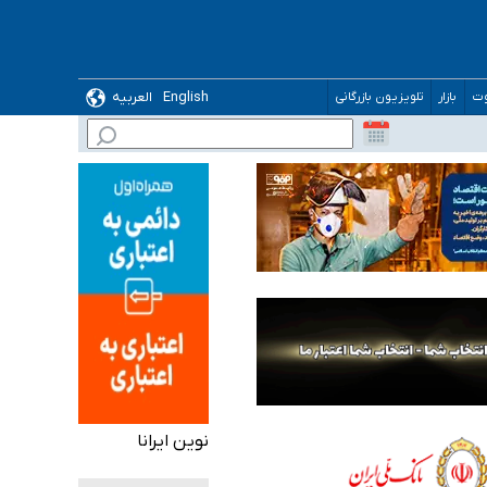
English
العربیه
وت
بازار
تلویزیون بازرگانی
 می‌شود
نوین ایرانا