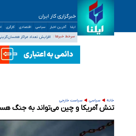
خبرگزاری کار ایران
ضرورت آموزش حریم خصوصی در فضای آنلاین در 
ایلنا
آخرین اخبار
سیاسی
اقتصادی
کارگری
اج
مجرمان از ترس رسوایی
افزایش تعداد مراکز همسان‌گزینی به ۲۳۰ مرکز/ بررسی صلاحیت و نظارت‌ها به سازمان تبلیغات و
سرخط خبرها :
۴۰ تا ۵۰ روز گرمای نسبی در پیش داریم/ دمای تهران به ۳۸ درجه می‌رسد
موضع وزارت بهداشت درباره ظرفیت پزشکی کنکور ۱۴۰۵: خواستار اصلاح ظرفیت‌ها هستیم، اما هنوز پاسخ مشخصی نگرفت
تعویق آزمون ورودی دکترای تخصصی فرماندهی 
خانه
سیاسی
سیاست خارجی
تنش آمریکا و چین می‌تواند به جنگ هس