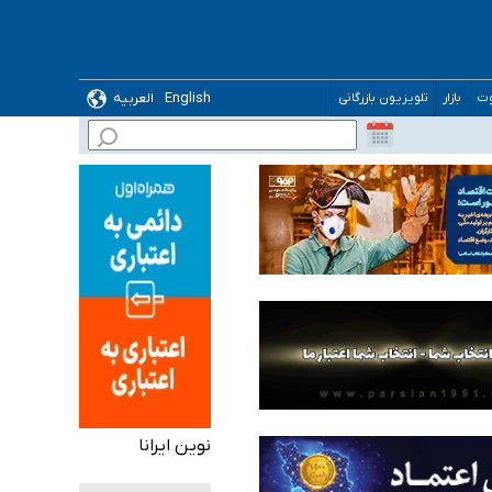
ده
English
العربیه
وت
بازار
تلویزیون بازرگانی
نوین ایرانا