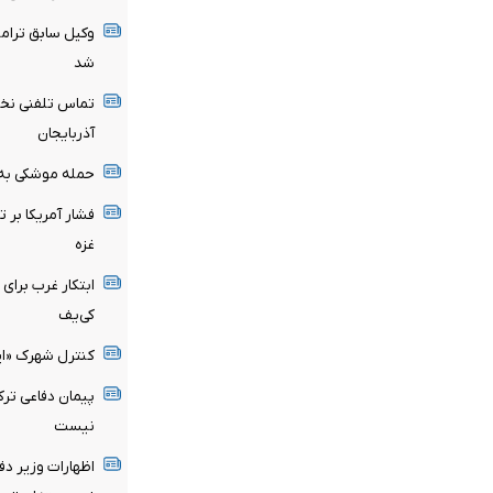
وکیل سابق ترامپ
شد
تماس تلفنی نخس
آذربایجان
حمله موشکی به 
فشار آمریکا بر 
غزه
ابتکار غرب برای
کی‌یف
کنترل شهرک «ایو
پیمان دفاعی ترک
نیست
اظهارات وزیر دفا