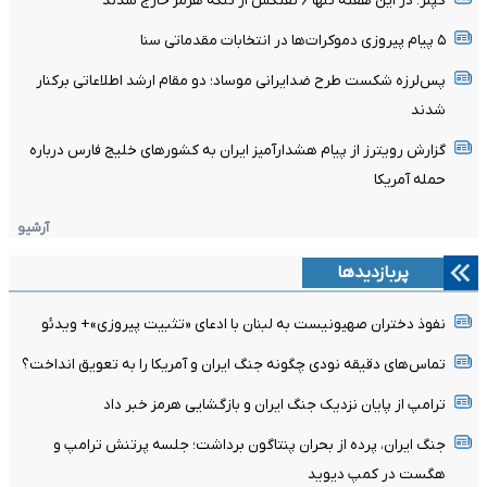
کپلر: در این هفته تنها ۶ نفتکش از تنگه هرمز خارج شدند
۵ پیام پیروزی دموکرات‌ها در انتخابات مقدماتی سنا
پس‌لرزه شکست طرح ضدایرانی موساد؛ دو مقام ارشد اطلاعاتی برکنار
شدند
گزارش رویترز از پیام هشدارآمیز ایران به کشورهای خلیج فارس درباره
حمله آمریکا
آرشیو
پربازدیدها
نفوذ دختران صهیونیست به لبنان با ادعای «تثبیت پیروزی»+ ویدئو
تماس‌های دقیقه نودی چگونه جنگ ایران و آمریکا را به تعویق انداخت؟
ترامپ از پایان نزدیک جنگ ایران و بازگشایی هرمز خبر داد
جنگ ایران، پرده از بحران پنتاگون برداشت؛ جلسه پرتنش ترامپ و
هگست در کمپ دیوید