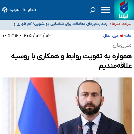
English
العربیه
شیب آسیب‌های اجتماعی در کشور افزایشی است
رصد زنجیره‌ای معاملات برای شناسایی پولشویی/ کم‌اظهاری و
سرخط خبرها :
بیش‌اظهاری زیر ذره‌بین مالیاتی
«حسین آقایاری» تراستی ابربدهکار کیست؟/ غارت پول نفت کشور با
۰۳ / ۰۳ / ۱۴۰۵ - ۰۹:۵۳:۱۶
پاسپورت ایرانی- افغانستانی
آسیب‌های جنگ، صدور گواهینامه موتورسواری زنان را به تأخیر انداخت
خانه
بین الملل
درخواست جلسه نمایندگان با رئیس‌جمهور برای تصمیم‌گیری درباره حذف شرکت‌های
میرزویان:
پیمانکاری/ مصوبه دولت انتظار مجلس و نیروهای شرکتی را تأمین نکرد
همواره به تقویت روابط و همکاری با روسیه
علاقه‌مندیم