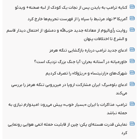
کنایه ترامپ به بایدن پس از نجات یک کودک از لبه صحنه+ ویدئو
آمریکا ۳ نهاد مرتبط با سپاه را از فهرست تحریم‌ها خارج کرد
روایت رأی‌الیوم از معادله جدید حزب‌الله و دمشق؛ از احتمال دیدار قاسم
و الشرع تا اختلافات پنهان
ادعای جدید ترامپ درباره بازگشایی تنگه هرمز
خاورمیانه در آستانه بحران؛ آیا جنگ بزرگ نزدیک است؟
شهرک‌های «زارنیتسا» و «ریژوکا» را تصرف کردیم
ادعای بلومبرگ: ایران مشارکت اروپا در مین‌روبی تنگه هرمز را بررسی
می‌کند
ترامپ: مذاکرات با ایران «بسیار خوب» پیش می‌رود؛ امیدوارم نیازی به
حمله نباشد
نمایش قدرت هسته‌ای پکن؛ چین از قابلیت حمله اتمی هوایی رونمایی
کرد