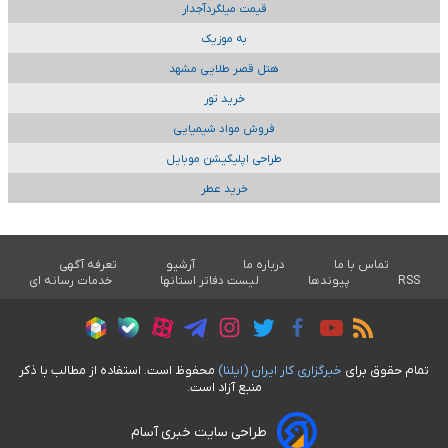
قیمت میلگردآجدار
به موزیک
هتل قصر طلایی مشهد
خرید تور
فروش مواد شیمیایی
طراحی اپلیکیشن موبایل
خرید عطر
تماس با ما
درباره ما
آرشیو
تعرفه آگهی
RSS
پیوندها
لیست دفاتر استانها
خدمات رسانه ای
تمام حقوق برای
خبرگزاری کار ايران (ايلنا)
محفوظ است. استفاده از مطالب با ذکر
منبع آزاد است.
طراحی سایت خبری آسام