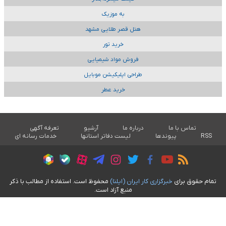
به موزیک
هتل قصر طلایی مشهد
خرید تور
فروش مواد شیمیایی
طراحی اپلیکیشن موبایل
خرید عطر
تماس با ما
درباره ما
آرشیو
تعرفه آگهی
RSS
پیوندها
لیست دفاتر استانها
خدمات رسانه ای
تمام حقوق برای
خبرگزاری کار ايران (ايلنا)
محفوظ است. استفاده از مطالب با ذکر
منبع آزاد است.
طراحی سایت خبری آسام