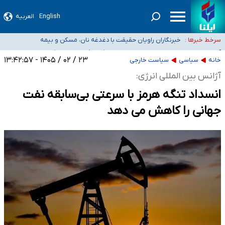
English
العربیه
تعویق آزمون ورودی دکترای تخصصی فرماندهی صحنه عملیات و دکترای تخصصی
جغرافیای نظامی دافوس آجا
خبرنگاران راویان حقیقت با دغدغه نان، مسکن و بیمه
سرخط خبرها :
آخرین وضعیت شیوع عفونت‌های تنفسی در کشور/ خوزستان و
کرمان بالاتر از آستانه هشدار
هیچ پرستاری بازداشت یا اخراج نشده است/ از رئیس جمهور خواستیم ورود کند
۲۳ / ۰۲ / ۱۴۰۵ - ۱۳:۴۲:۵۷
خانه
سیاسی
سیاست خارجی
ثبت‌نام بخش عمده دانش‌آموزان مدارس ایرانی امارات در کشور/ درباره محصلان
آژانس بین المللی انرژی:
باقی‌مانده در دبی متناسب با شرایط جدید تصمیم‌گیری می‌شود
انسداد تنگه هرمز با سرعتی بی‌سابقه نفت
جهانی را کاهش می دهد