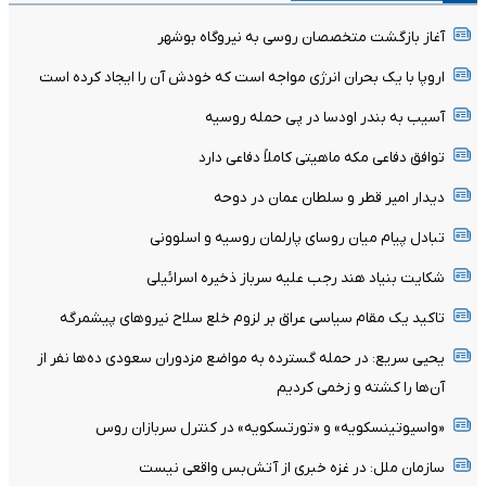
آغاز بازگشت متخصصان روسی به نیروگاه بوشهر
اروپا با یک بحران انرژی مواجه است که خودش آن را ایجاد کرده است
آسیب به بندر اودسا در پی حمله روسیه
توافق دفاعی مکه ماهیتی کاملاً دفاعی دارد
دیدار امیر قطر و سلطان عمان در دوحه
تبادل پیام میان روسای پارلمان روسیه و اسلوونی
شکایت بنیاد هند رجب علیه سرباز ذخیره اسرائیلی
تاکید یک مقام سیاسی عراق بر لزوم خلع سلاح نیروهای پیشمرگه
یحیی سریع: در حمله گسترده به مواضع مزدوران سعودی ده‌ها نفر از
آن‌ها را کشته و زخمی کردیم
«واسیوتینسکویه» و «تورتسکویه» در کنترل سربازان روس
سازمان ملل: در غزه خبری از آتش‌بس واقعی نیست