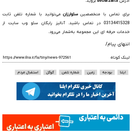
آدرس
seoarzan.ir
بروید.
برای تماس با متخصصین
سئوارزان
می‌توانید با شماره تلفن ثابت
03134415328 در تماس باشید. آنالیز رایگان سئو وب سایت از
خدمات حرفه ای این مجموعه به‌شمار می‌رود.
انتهای پیام/
لینک کوتاه
ایلنا
بودجه
زمین
شماره تلفن
گوگل
استقبال مردم