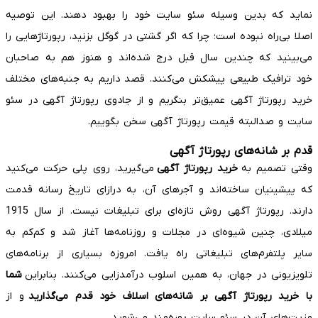
نماید که بدین وسیله سئو سایت خود را بهبود دهند. این توصیه
اصلا بی‌راه نبوده است؛ چرا که اگر گشتی در گوگل بزنید، رپورتاژهایی را
می‌بینید که چندین سال قبل درج شده‌اند و هنوز هم به صاحبان
خود ترافیک طبیعی پیشکش می‌کنند. قصد داریم به جنبه‌های مختلف
خرید رپورتاژ آگهی عمیق‌تر بنگریم و از جادوی رپورتاژ آگهی در سئو
سایت و صدالبته قیمت رپورتاژ آگهی سخن بگوییم.
قدم بر شانه‌های رپورتاژ آگهی
وقتی تصمیم به
خرید رپورتاژ آگهی
می‌گیرید، روی پلی حرکت می‌کنید
که پیشینیان ساخته‌اند و آجرهای آن، به درازای تاریخ رسانه قدمت
دارند. رپورتاژ آگهی روش تازه‌ای برای تبلیغات نیست. از سال 1915
میلادی، چنین شیوه‌ای در مجلات و روزنامه‌ها آغاز شد و کم‌کم به
سایر پلتفرم‌های تبلیغاتی راه یافت. امروزه بسیاری از برنامه‌های
تلویزیونی در جهان، به همین اسلوب درآمدزایی می‌کنند. بنابراین
شما
با خرید رپورتاژ آگهی بر شانه‌های اسلاف خود قدم می‌گذارید
و از
مزیت‌های آن در سئو سایت بهره‌مند می‌شوید.