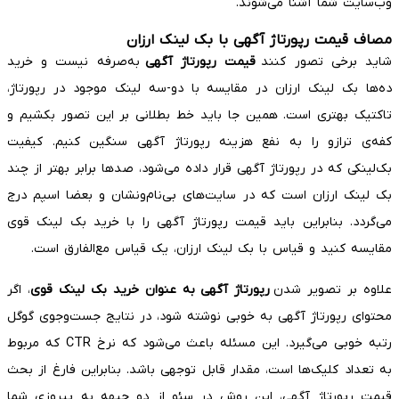
وب‌سایت شما آشنا می‌شوند.
مصاف قیمت رپورتاژ آگهی با بک لینک ارزان
شاید برخی تصور کنند
قیمت رپورتاژ آگهی
به‌صرفه نیست و خرید
ده‌ها بک لینک ارزان در مقایسه با دو-سه لینک موجود در رپورتاژ،
تاکتیک بهتری است. همین جا باید خط بطلانی بر این تصور بکشیم و
کفه‌ی ترازو را به نفع هزینه رپورتاژ آگهی سنگین کنیم. کیفیت
بک‌لینکی که در رپورتاژ آگهی قرار داده می‌شود، صدها برابر بهتر از چند
بک لینک ارزان است که در سایت‌های بی‌نام‌ونشان و بعضا اسپم درج
می‌گردد. بنابراین باید قیمت رپورتاژ آگهی را با خرید بک لینک قوی
مقایسه کنید و قیاس با بک لینک ارزان، یک قیاس مع‌الفارق است.
علاوه بر تصویر شدن
رپورتاژ آگهی به عنوان خرید بک لینک قوی
، اگر
محتوای رپورتاژ آگهی به خوبی نوشته شود، در نتایج جست‌وجوی گوگل
رتبه خوبی می‌گیرد. این مسئله باعث می‌شود که نرخ CTR که مربوط
به تعداد کلیک‌ها است، مقدار قابل توجهی باشد. بنابراین فارغ از بحث
قیمت رپورتاژ آگهی، این روش در سئو از دو جبهه به پیروزی شما