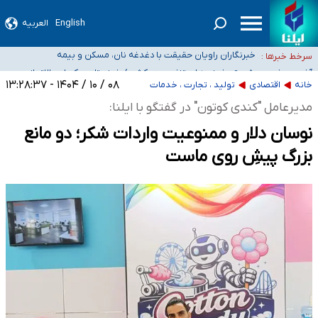
English
العربیه
تعویق آزمون ورودی دکترای تخصصی فرماندهی صحنه عملیات و دکترای تخصصی
جغرافیای نظامی دافوس آجا
خبرنگاران راویان حقیقت با دغدغه نان، مسکن و بیمه
سرخط خبرها :
آخرین وضعیت شیوع عفونت‌های تنفسی در کشور/ خوزستان و
کرمان بالاتر از آستانه هشدار
هیچ پرستاری بازداشت یا اخراج نشده است/ از رئیس جمهور خواستیم ورود کند
۰۸ / ۱۰ / ۱۴۰۴ - ۱۳:۲۸:۳۷
خانه
اقتصادی
تولید ، تجارت ، خدمات
ثبت‌نام بخش عمده دانش‌آموزان مدارس ایرانی امارات در کشور/ درباره محصلان
مدیرعامل "کندی کوتون" در گفتگو با ایلنا:
باقی‌مانده در دبی متناسب با شرایط جدید تصمیم‌گیری می‌شود
نوسان دلار و ممنوعیت واردات شکر؛ دو مانع
بزرگ پیشِ روی ماست