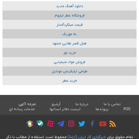
دانلود آهنگ جدید
فروشگاه عطر لیلیوم
قیمت میلگردآجدار
به موزیک
هتل قصر طلایی مشهد
خرید تور
فروش مواد شیمیایی
طراحی اپلیکیشن موبایل
خرید عطر
تماس با ما
درباره ما
آرشیو
تعرفه آگهی
RSS
پیوندها
لیست دفاتر استانها
خدمات رسانه ای
تمام حقوق برای
خبرگزاری کار ايران (ايلنا)
محفوظ است. استفاده از مطالب با ذکر