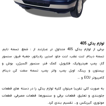
لوازم یدکی 405
برخی از لوازم یدکی 405 متداول تر عبارتند از : شمع، تسمه تایم،
تسمه دینام، لنت عقب، لنت جلو، استپر، رادیاتور، جعبه فیوز، سنسور
گاز، پمپ هیدرولیک، فلایویل، کمک فنر، سنسور اکسیژن، بوش و
پیستون و رینگ، اویل پمپ، واتر پمپ، تسمه سفت کن دینام،
کامپیوتر ECU و ...
به صورت کلی تقریبا میتوان کلیه لوازم یدکی را در دسته های قطعات
جلوبندی و تعلیق، قطعات برقی و سنسورها، قطعات مصرفی، قطعات
موتوری، گیربکس و... تقسیم بندی کرد.