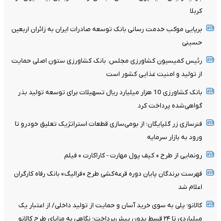
کربلا
برپایی موکب خدمت رسانی بانک توسعه صادرات ایران به زائران اربعین
حسینی
رئیس کمیسیون کشاورزی مجلس: بانک کشاورزی ستون اصلی حمایت
از تولید و امنیت غذایی کشور است
بانک کشاورزی 10 هزار میلیارد ریال تسهیلات برای توسعه تولید بذر
گواهی‌شده پرداخت کرد
فنرسازی زر گلپایگان؛ از بومی‌سازی قطعات استراتژیک تعلیق خودرو تا
ورود به بازار سرمایه
رونمایی از طرح « کیف پول مهارت - کاراکارت » فیلم
فهرست برندگان پایان دوره قرعه‌کشی طرح «فرالیگ» بانک رفاه کارگران
اعلام شد
کالانو؛ پلی به سوی خرید آسان و حمایت از تولید داخلی/ از اعتبار یک
میلیاردی تا ۲۴ قسط بدون پیش‌پرداخت؛ نگاهی به مزایای طرح کالانو