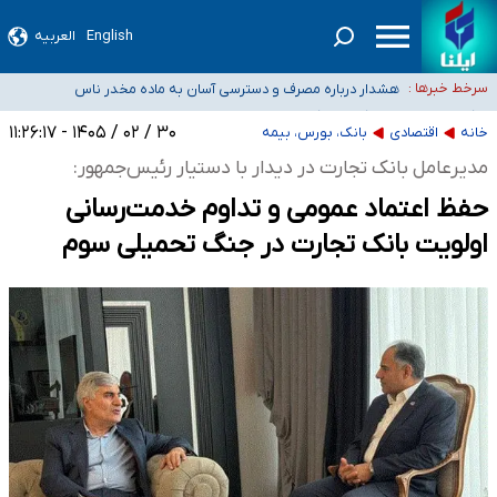
English
العربیه
ثبت‌نام بخش عمده دانش‌آموزان مدارس ایرانی امارات در کشور/ درباره محصلان
باقی‌مانده در دبی متناسب با شرایط جدید تصمیم‌گیری می‌شود
هشدار درباره مصرف و دسترسی آسان به ماده مخدر ناس
سرخط خبرها :
بازگشت اساتید دانشگاه فرهنگیان به کجا رسید؟
۳۰ / ۰۲ / ۱۴۰۵ - ۱۱:۲۶:۱۷
۵۵۶ هزار نفر در صف وام ازدواج/ بانک سرمایه با وجود ۲۵۰ متقاضی، تاکنون هیچ
خانه
اقتصادی
بانک، بورس، بیمه
فقره وامی پرداخت نکرده است
کسانی که خواهان ادامه جنگ هستند، برنامه خود را برای اداره کشور ارائه کنند
مدیرعامل بانک تجارت در دیدار با دستیار رئیس‌جمهور:
حفظ اعتماد عمومی و تداوم خدمت‌رسانی
اولویت بانک تجارت در جنگ تحمیلی سوم