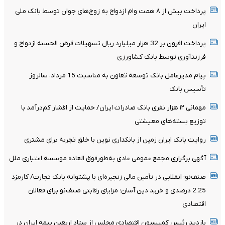
پرداخت بیش از ۸ همت وام ازدواج به زوج‌های جوان توسط بانک ملی
ایران
پرداخت افزون بر 32 هزار میلیارد ریال تسهیلات قرض الحسنه ازدواج و
فرزندآوری توسط بانک کشاورزی
پیام مدیرعامل بانک توسعه تعاون به مناسبت 15 مرداد، سالروز
تأسیس بانک
مهمانی ۱۲ هزار نفری بانک صادرات ایران/ حمایت از اقشار کم‌درآمد با
توزیع بسته‌های معیشتی
روایت بانک ایران زمین از بانکداری نوین با خلق تجربه برای مشتری
آگهی برگزاری مجمع عمومی عادی به‌طورفوق العاده موسسه اعتباری ملل
صنف‌نو؛ انقلابی در تأمین مالی زنجیره‌ای با پشتوانه بانک تجارت/ کارمزد
2.25 درصدی و خرید دین آسان؛ مزایای رقابتی صنف‌نو برای فعالان
اقتصادی
بازدید رئیس کمیسیون اقتصادی مجلس از ستاد اربعین بیمه ایران در