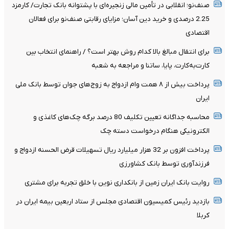
صنف‌نو؛ انقلابی در تأمین مالی زنجیره‌ای با پشتوانه بانک تجارت/ کارمزد
2.25 درصدی و خرید دین آسان؛ مزایای رقابتی صنف‌نو برای فعالان
اقتصادی
برای انتقال مبالغ بالا کدام روش بهتر است؟ / راهنمای انتخاب بین
کارت‌به‌کارت، پایا، ساتنا و مراجعه به شعبه
پرداخت بیش از ۸ همت وام ازدواج به زوج‌های جوان توسط بانک ملی
ایران
محاسبه جداگانه تعیین تکلیف 80 درصد برگه چک‌های کاغذی و
الکترونیکی هنگام درخواست دسته چک
پرداخت افزون بر 32 هزار میلیارد ریال تسهیلات قرض الحسنه ازدواج و
فرزندآوری توسط بانک کشاورزی
روایت بانک ایران زمین از بانکداری نوین با خلق تجربه برای مشتری
بازدید رئیس کمیسیون اقتصادی مجلس از ستاد اربعین بیمه ایران در
کربلا