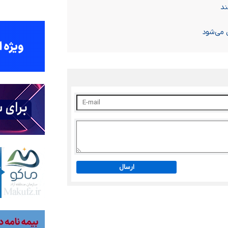
ند
ارسال