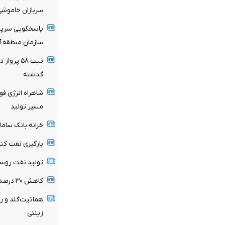
سربازان خاموشی
پاسخگویی سرپر
سازمان منطقه آزا
ثبت ۵۸ پر
گدشته
شاهراه انرژی فو
مسیر تولید
خزانه بانک ساما
بارگیری نفت کن
تولید نفت روسی
کاهش ۳۰ درصدی ناترازی نسبت به پارسال
زینتی