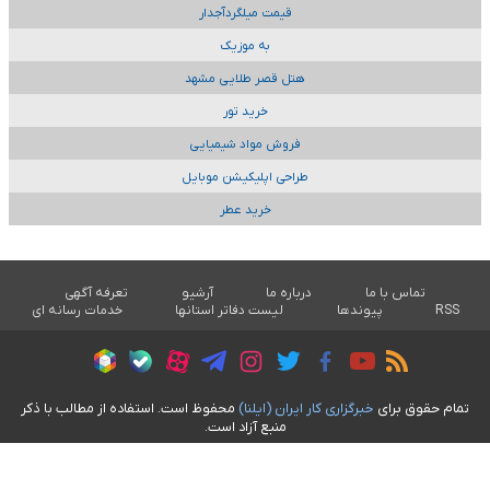
قیمت میلگردآجدار
به موزیک
هتل قصر طلایی مشهد
خرید تور
فروش مواد شیمیایی
طراحی اپلیکیشن موبایل
خرید عطر
تماس با ما
درباره ما
آرشیو
تعرفه آگهی
RSS
پیوندها
لیست دفاتر استانها
خدمات رسانه ای
تمام حقوق برای
خبرگزاری کار ايران (ايلنا)
محفوظ است. استفاده از مطالب با ذکر
منبع آزاد است.
طراحی سایت خبری آسام