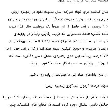
توسعه صادرات؛ فراتر از یک رکورد
سال گذشته برای فولاد مبارکه، سال تثبیت نفوذ در زنجیره ارزش
جهانی بود. ثبت رکورد خیره‌کننده 1.8 میلیون تن صادرات و جهش
۹۱.۶ درصدی درآمد حاصل از آن، صرفاً یک موفقیت مالی گذرا نبود؛
بلکه نشان‌دهنده دست‌یابی به مزیت رقابتی پایدار در بازارهای
بین‌المللی است. از منظر استراتژیک، مبارکه توانست با بهره‌گیری از
«رهبری هزینه» و «تمایز کیفی»، سهم صادرات از کل درآمد خود را به
۱۷.۶ درصد برساند. این عمق راهبردی، همان «سپر دفاعی» است که
امروز در روزهای سخت، به کارِ صنعت کشور می‌آید.
از فتح بازارهای صادراتی تا صیانت از پایداری داخلی
شوک عرضه؛ آزمون تاب‌آوری زنجیره ارزش
توقف بخشی از خطوط تولید به دلیل حملات جنگ رمضان، شرکت را با
چالش تامین تختال روبرو کرده است. در تحلیل‌های کلاسیک، چنین