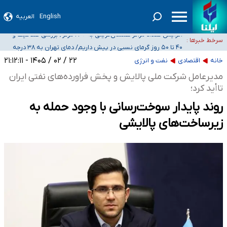
English
العربیه
ضرورت آموزش حریم خصوصی در فضای آنلاین در مدارس/ هزینه‌های سنگین
اجتماعی انتشار تصاویر خصوصی برای قربانیان/ سوءاستفاده مجرمان از ترس
افزایش تعداد مراکز همسان‌گزینی به ۲۳۰ مرکز/ بررسی صلاحیت و
سرخط خبرها :
رسوایی
نظارت‌ها به سازمان تبلیغات واگذار شده است
۴۰ تا ۵۰ روز گرمای نسبی در پیش داریم/ دمای تهران به ۳۸ درجه
می‌رسد
موضع وزارت بهداشت درباره ظرفیت پزشکی کنکور ۱۴۰۵: خواستار اصلاح ظرفیت‌ها
۲۲ / ۰۲ / ۱۴۰۵ - ۲۱:۱۲:۱۱
خانه
اقتصادی
نفت و انرژی
هستیم، اما هنوز پاسخ مشخصی نگرفته‌ایم
تعویق آزمون ورودی دکترای تخصصی فرماندهی صحنه عملیات و دکترای تخصصی
مدیرعامل شرکت ملی پالایش و پخش فراورده‌های نفتی ایران
جغرافیای نظامی دافوس آجا
تاأید کرد؛
روند پایدار سوخت‌رسانی با وجود حمله به
زیرساخت‌های پالایشی