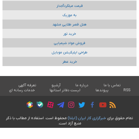
قیمت میلگردآجدار
به موزیک
هتل قصر طلایی مشهد
خرید تور
فروش مواد شیمیایی
طراحی اپلیکیشن موبایل
خرید عطر
تماس با ما
درباره ما
آرشیو
تعرفه آگهی
RSS
پیوندها
لیست دفاتر استانها
خدمات رسانه ای
تمام حقوق برای
خبرگزاری کار ايران (ايلنا)
محفوظ است. استفاده از مطالب با ذکر
منبع آزاد است.
طراحی سایت خبری آسام