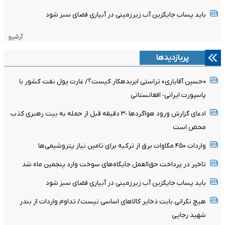
باید پساب جایگزین آب‌ زیرزمینی در آبیاری فضای سبز شود
آرشیو
پربازدیدها
«حسین آقایاری» تراستی ابربدهکار کیست؟/ غارت پول نفت کشور با
پاسپورت ایرانی- افغانستانی
ادعای گزارش ورود هواگردها ٣٠ دقیقه قبل از حمله به بیت رهبری کذب
محض است
واردات ۴۵۰ مگاوات برق از ترکیه برای تامین نیاز پتروشیمی‌ها
تاخیر در پرداخت حق‌العمل جایگاه‌های سوخت وارد پنجمین ماه شد
باید پساب جایگزین آب‌ زیرزمینی در آبیاری فضای سبز شود
هیچ نگرانی بابت ذخایر کالاهای اساسی نیست/ تداوم واردات از بندر
شهید رجایی