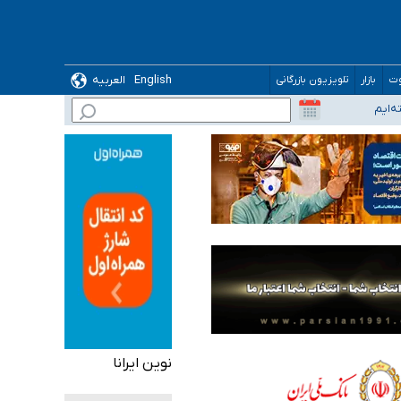
English
العربیه
وت
بازار
تلویزیون بازرگانی
نوین ایرانا