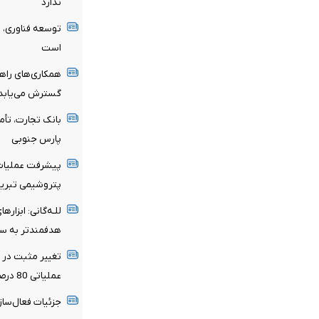
ندارد
توسعه فناوری، 
است
همکاری‌های راهب
گسترش می‌یابد
پارس جنوبی
پیشرفت عملیات 
پتروشیمی تبریز
للـه‌گانی: ابزاره
هدفمندتر به سم
تغییر مثبت در ع
عملیاتی 80 درصد رشد کرد
جزئیات فعال‌ساز