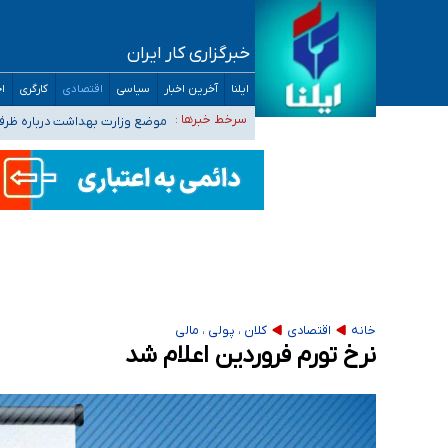
خبرگزاری کار ایران
۴۰ تا ۵۰ روز گرمای نسبی در پیش داریم/ دمای تهران به ۳۸ درجه می‌رسد
ایلنا
آخرین اخبار
سیاسی
اقتصادی
کارگری
اج
موضع وزارت بهداشت درباره ظرفیت پزشکی کنکور ۱۴۰۵: خواستار اصلاح ظرفیت‌ها
سرخط خبرها :
تعویق آزمون ورودی دکترای تخ
خبرنگاران راویان حقیقت با دغدغه نان، مسکن و
آخرین وضعیت شیوع عفونت‌های تنفسی در کشور/ 
خانه
اقتصادی
کلان ، پولی ، مالی
نرخ تورم فروردین اعلام شد