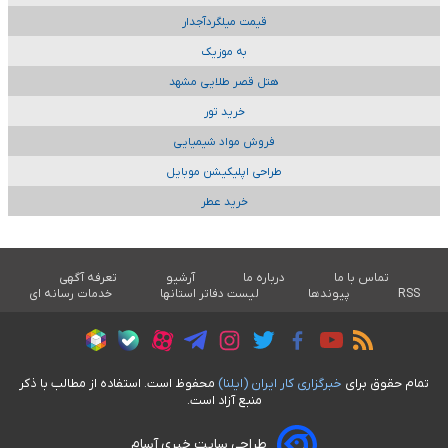
قیمت میلگردآجدار
به موزیک
هتل قصر طلایی مشهد
خرید تور
فروش مواد شیمیایی
طراحی اپلیکیشن موبایل
خرید عطر
تماس با ما
درباره ما
آرشیو
تعرفه آگهی
RSS
پیوندها
لیست دفاتر استانها
خدمات رسانه ای
تمام حقوق برای
خبرگزاری کار ايران (ايلنا)
محفوظ است. استفاده از مطالب با ذکر
منبع آزاد است.
طراحی سایت خبری آسام