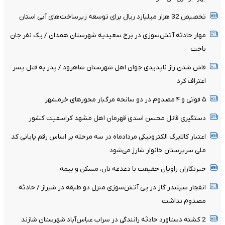
تخصیص 32 هزار میلیارد ریال برای توسعه زیرساخت‌های آبی استان
مهار حادثه آتش‌سوزی در برج سعیدیه شهرستان همدان / یک نفر جان
باخت
فاش شدن راز ناپدیدی جوان اهل شهرستان شاهرود / پدر به قتل پسر
اعتراف کرد
۵ فوتی و ۴ مصدوم در دو سانحه مرگبار محورهای خرمشهر
دستگیری قاتل محسن اسدی قهرمان اهل مشهد کراسفیت کشور
اعتبار کالابرگ الکترونیکی مردادماه در سه مرحله بر اساس رقم پایانی کد
ملی سرپرستان خانوار شارژ می‌شود
خبرنگاران راویان حقیقت با دغدغه نان، مسکن و بیمه
انفجار سیلندر گاز در پی آتش‌سوزی منزل دو طبقه در شیراز / حادثه
مصدوم نداشت
2 کشته دستاورد حادثه رانندگی در سراب عباس‌آباد شهرستان شازند