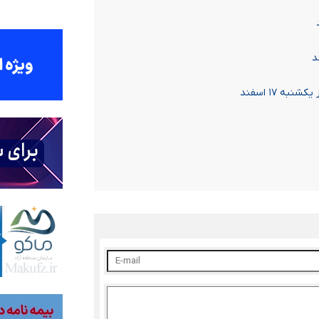
د
ه ۱۷ اسفند