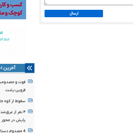
ارسال
آخرین اخ
قزوین-رشت
سقوط از کوه جان جوان ۲۵ ساله‌ای را 
پایش در محور ر
4 مصدوم دستاو