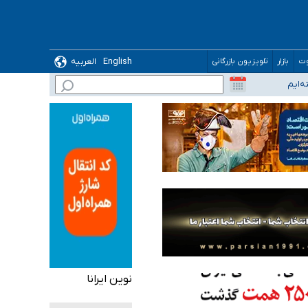
English
العربیه
وت
بازار
تلویزیون بازرگانی
نوین ایرانا