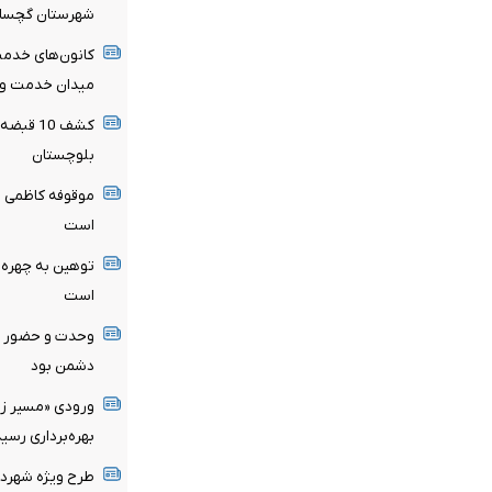
شهرستان گچسار
کانون‌های خدمت
میدان خدمت و 
کشف 10 
بلوچستان
موقوفه کاظمی ظ
است
توهین به چهره‌ه
است
وحدت و حضور م
دشمن بود
ورودی «مسیر زند
بهره‌برداری رسید
طرح ویژه شهردار