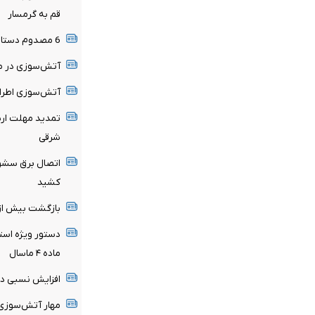
قم به گرمسار
6 مصدوم دستاورد حادثه رانندگی محور میامی به سبزوار
آتش‌سوزی در من
آتش‌سوزی اطراف
تمدید مهلت ارسا
شرقی
اتصال برق سشوا
کشید
بازگشت بیش از ۹۰ درصد زائران گیلانی از کربلای م
دستور ویژه استا
ماده ۴ ماسال
افزایش نسبی دم
مهار آتش‌سوزی