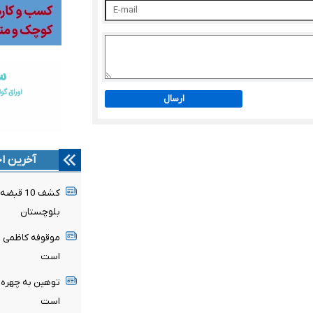
ارسال
آخرین اخ
کشف 10 
بلوچستان
موقوفه کاظمی ظ
است
توهین به چهره‌ه
است