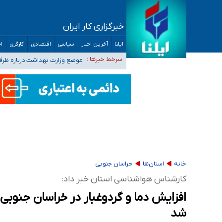
خبرگزاری کار ایران
۴۰ تا ۵۰ روز گرمای نسبی در پیش داریم/ دمای تهران به ۳۸ درجه می‌رسد
ایلنا
آخرین اخبار
سیاسی
اقتصادی
کارگری
اج
موضع وزارت بهداشت درباره ظرفیت پزشکی کنکور ۱۴۰۵: خواستار اصلاح ظرفیت‌ها
سرخط خبرها :
تعویق آزمون ورودی دکترای تخ
خبرنگاران راویان حقیقت با دغدغه نان، مسکن و
آخرین وضعیت شیوع عفونت‌های تنفسی در کشور/ 
خانه
استان‌ها
خراسان جنوبی
کارشناس هواشناسی استان خبر داد:
افزایش دما و گردوغبار در خراسان جنوبی
شد