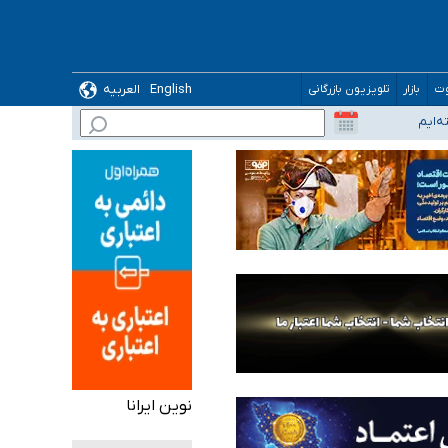
English
العربیه
وت
بازار
تلویزیون بازرگانی
نوین ایرانا