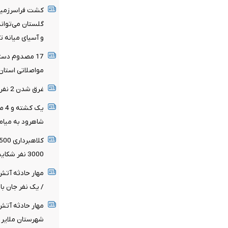
کشت فراسرزمین
گلستان می‌توان
و آسیای میانه 
مواصلاتی استان
غرق شدن 2 نفر در رودخانه گاماسیاب شهرستان هرسین
یک 
شاهرود به میام
3000 نفر شکایت کردند
مهار حادثه آت
/ یک نفر جان ب
مهار حادثه آت
شهرستان ملایر