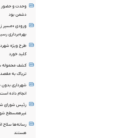
وحدت و حضور م
دشمن بود
ورودی «مسیر زند
بهره‌برداری رسید
طرح ویژه شهردار
کلید خورد
تریاک به مقصد 
شهرداری بدون مج
انجام داده است
رئیس شورای شهر
غیرهمسطح شهرک
رسانه‌ها سلاح اث
هستند