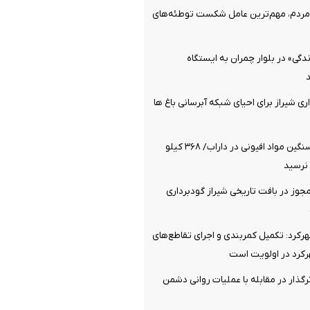
ردم، مهم‌ترین عامل شکست توطئه‌های
گی» در بلوار چمران به ایستگاه
ی شیراز برای احیای شبکه آبرسانی باغ ها
کشف محموله سنگین مواد افیونی در داراب/ ۳۶۸ کیلو
نرسید
وز در بافت تاریخی شیراز گودبرداری
کرد: تکمیل کمربندی و اجرای تقاطع‌های
رد در اولویت است
رگذار در مقابله با عملیات روانی دشمن