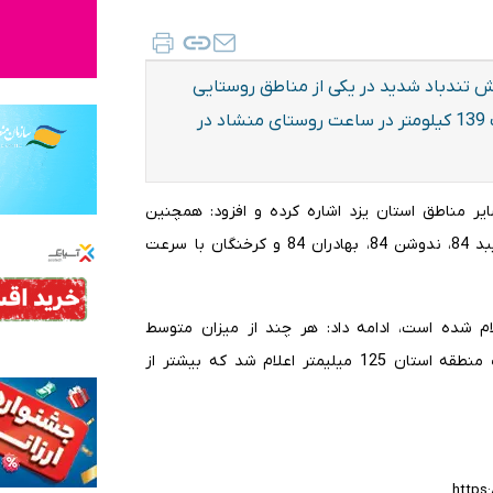
ش تندباد شدید در یکی از مناطق روستایی
استان اشاره کرده و در این خصوص گفت: تندباد با سرعت 139 کیلومتر در ساعت روستای منشاد در
ر مناطق استان یزد اشاره کرده و افزود: همچنین
تندباد در تنگ‌چنار با سرعت 115، نصرآباد 89، علی‌آباد 88، میبد 84، ندوشن 84، بهادران 84 و کرخنگان با سرعت
نگین بارش سالانه یزد 90 میلیمتر اعلام شده است، ادامه داد: هر چند از میزان متوسط
سالانه کمتر اعلام شد اما مجموعه باران در سال جاری در یک منطقه استان 125 میلیمتر اعلام شد که بیشتر از