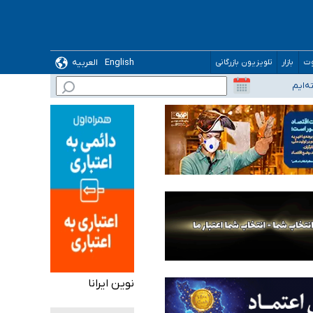
English
العربیه
وت
بازار
تلویزیون بازرگانی
نوین ایرانا