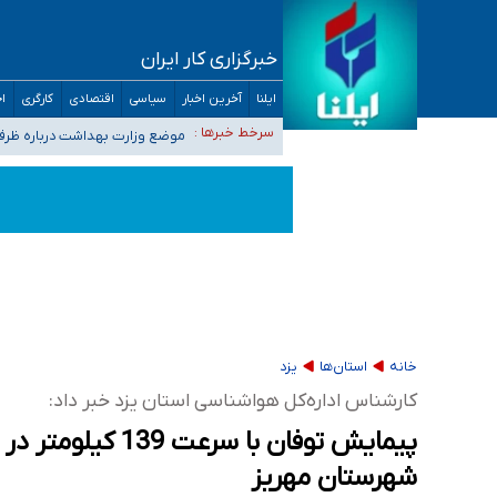
خبرگزاری کار ایران
۴۰ تا ۵۰ روز گرمای نسبی در پیش داریم/ دمای تهران به ۳۸ درجه می‌رسد
ایلنا
آخرین اخبار
سیاسی
اقتصادی
کارگری
اج
موضع وزارت بهداشت درباره ظرفیت پزشکی کنکور ۱۴۰۵: خواستار اصلاح ظرفیت‌ها
سرخط خبرها :
تعویق آزمون ورودی دکترای تخ
خبرنگاران راویان حقیقت با دغدغه نان، مسکن و
آخرین وضعیت شیوع عفونت‌های تنفسی در کشور/ 
خانه
استان‌ها
یزد
کارشناس اداره‌کل هواشناسی استان یزد خبر داد:
پیمایش توفان با سرع
شهرستان مهریز