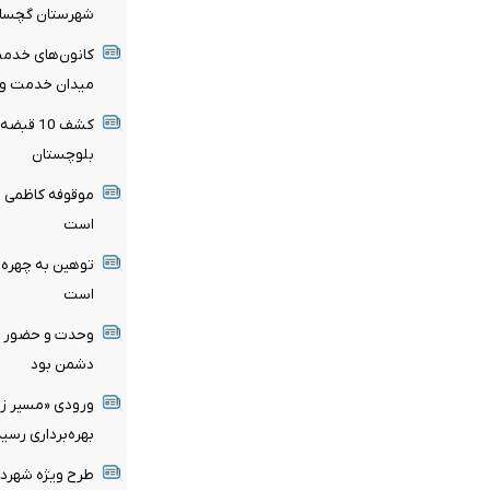
شهرستان گچسار
کانون‌های خدمت
میدان خدمت و 
کشف 10 
بلوچستان
موقوفه کاظمی ظ
است
توهین به چهره‌ه
است
وحدت و حضور م
دشمن بود
ورودی «مسیر زند
بهره‌برداری رسید
طرح ویژه شهردار