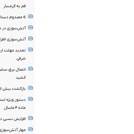
قم به گرمسار
6 مصدوم دستاورد حادثه رانندگی محور میامی به سبزوار
آتش‌سوزی در من
آتش‌سوزی اطراف
تمدید مهلت ارسا
شرقی
اتصال برق سشوا
کشید
بازگشت بیش از ۹۰ درصد زائران گیلانی از کربلای م
دستور ویژه استا
ماده ۴ ماسال
افزایش نسبی دم
مهار آتش‌سوزی