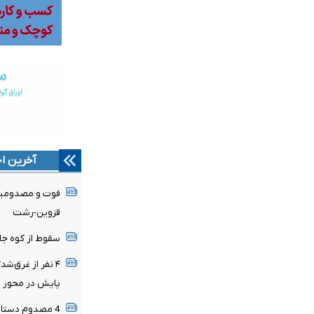
آخرین اخ
قزوین-رشت
سقوط از کوه جان جوان ۲۵ ساله‌ای را 
پایش در محور ر
4 مصدوم دستاو