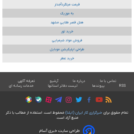
قیمت میلگردآجدار
به موزیک
هتل قصر طلایی مشهد
خرید تور
فروش مواد شیمیایی
طراحی اپلیکیشن موبایل
خرید عطر
تماس با ما
درباره ما
آرشیو
تعرفه آگهی
RSS
پیوندها
لیست دفاتر استانها
خدمات رسانه ای
تمام حقوق برای
خبرگزاری کار ايران (ايلنا)
محفوظ است. استفاده از مطالب با ذکر
منبع آزاد است.
طراحی سایت خبری آسام