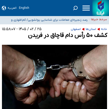
English
العربیه
شیب آسیب‌های اجتماعی در کشور افزایشی است
رصد زنجیره‌ای معاملات برای شناسایی پولشویی/ کم‌اظهاری و
سرخط خبرها :
بیش‌اظهاری زیر ذره‌بین مالیاتی
«حسین آقایاری» تراستی ابربدهکار کیست؟/ غارت پول نفت کشور با پاسپورت
۲۵ / ۰۲ / ۱۴۰۵ - ۱۵:۵۸:۰۷
خانه
استان‌ها
اصفهان
ایرانی- افغانستانی
آسیب‌های جنگ، صدور گواهینامه موتورسواری زنان را به تأخیر انداخت
کشف ۵۰ رأس دام قاچاق در فریدن
درخواست جلسه نمایندگان با رئیس‌جمهور برای تصمیم‌گیری درباره حذف شرکت‌های
پیمانکاری/ مصوبه دولت انتظار مجلس و نیروهای شرکتی را تأمین نکرد