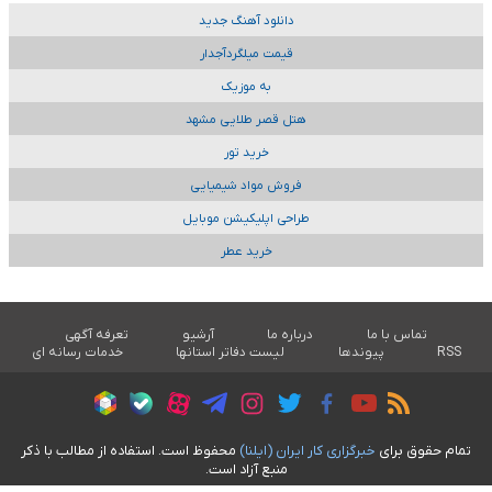
دانلود آهنگ جدید
قیمت میلگردآجدار
به موزیک
هتل قصر طلایی مشهد
خرید تور
فروش مواد شیمیایی
طراحی اپلیکیشن موبایل
خرید عطر
تماس با ما
درباره ما
آرشیو
تعرفه آگهی
RSS
پیوندها
لیست دفاتر استانها
خدمات رسانه ای
تمام حقوق برای
خبرگزاری کار ايران (ايلنا)
محفوظ است. استفاده از مطالب با ذکر
منبع آزاد است.