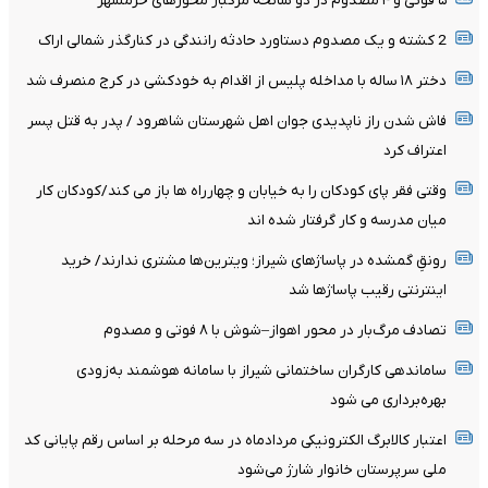
۵ فوتی و ۴ مصدوم در دو سانحه مرگبار محورهای خرمشهر
2 کشته و یک مصدوم دستاورد حادثه رانندگی در کنارگذر شمالی اراک
دختر ۱۸ ساله با مداخله پلیس از اقدام به خودکشی در کرج منصرف شد
فاش شدن راز ناپدیدی جوان اهل شهرستان شاهرود / پدر به قتل پسر
اعتراف کرد
وقتی فقر پای کودکان را به خیابان و چهارراه ها باز می کند/کودکان کار
میان مدرسه و کار گرفتار شده اند
رونقِ گمشده در پاساژهای شیراز؛ ویترین‌ها مشتری ندارند/ خرید
اینترنتی رقیب پاساژها شد
تصادف مرگ‌بار در محور اهواز–شوش با ۸ فوتی و مصدوم
ساماندهی کارگران ساختمانی شیراز با سامانه هوشمند به‌زودی
بهره‌برداری می شود
اعتبار کالابرگ الکترونیکی مردادماه در سه مرحله بر اساس رقم پایانی کد
ملی سرپرستان خانوار شارژ می‌شود