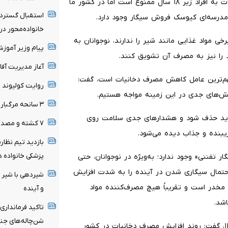
دانست و اظهار کرد: در بسیاری از کشورهای دنیا فروش دخانیات به افراد زیر ۱۸ سال ممنوع است اما در کشور ما
استقبال گسترده
 مدرسه‌ای کیوسک فروش سیگار وجود دارد.
خانواده‌محور د
رخی مواد غذایی مانند شیر را ندارند، نوجوانان به
پیام وزیر آموز
 را نیز به مصرف آن تشویق کنند.
آغاز مدیریت آفا
هم‌ترین عامل کاهش مصرف دخانیات است، گفت:
روایت کولیوند ا
لش‌های جدی در این زمینه مواجه هستیم.
۳ سانحه مرگبار طی یک هفته در بزرگراه‌های تهران
 باید حذف شود و هشدارهای جدی سلامت روی
۷ کشته و مصدوم در تصادف مرگبار پژو پارس و ساینا
فریبنده و جذاب دیده می‌شود.
بازدید تیم نظار
پزشکی خانواده د
تفننی» وجود ندارد؛ به‌ویژه در نوجوانان، حتی
 احتمال سیگاری شدن در آینده را به شدت افزایش
شیردهی با شیر م
مخدر است و تقریباً هیچ مصرف‌کننده مواد
و آینده
شد.
تاکید فرمانداری
شن‌چاله‌های جن
رییسی با اشاره به آخرین پژوهش‌های انجام شده در سال ۱۴۰۰، گفت: روند افزایش مصرف دخانیات در کشور