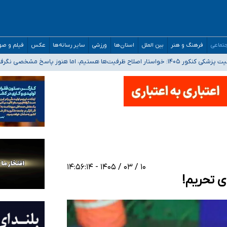
تماعی
فرهنگ و هنر
بین الملل
استان‌ها
ورزشی
سایر رسانه‌ها
عکس
فیلم و ص
 هستیم، اما هنوز پاسخ مشخصی نگرفته‌ایم
صصی فرماندهی صحنه عملیات و دکترای تخصصی جغرافیای نظامی دافوس آجا
 بیمه
خوزستان و کرمان بالاتر از آستانه هشدار
۱۰ / ۰۳ / ۱۴۰۵ - ۱۴:۵۶:۱۴
ی تحریم!