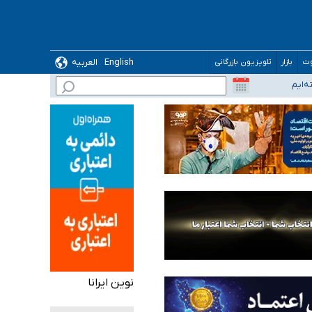
English
العربیه
وت
بازار
تلویزیون بازرگانی
نوین ایرانا