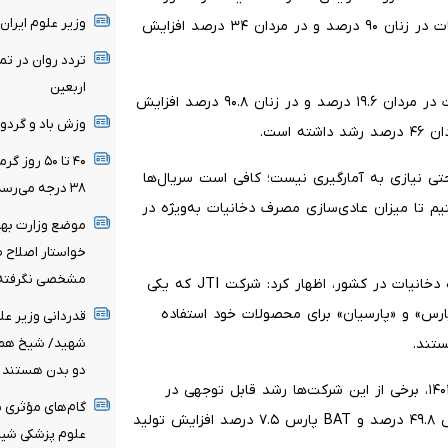
وزیر علوم ایران
همچنان ادامه دارد. در گروه سنی ۱۸ تا ۲۴ سال، مصرف دخانیات در زنان ۹۰ درصد و در مردان ۳۴ درصد افزایش
تردد روان در ت
اربعین
وی ادامه داد: در گروه سنی ۲۵ تا ۳۴ سال نیز مصرف دخانیات در مردان ۱۹.۶ درصد و در زنان ۹۰.۸ درصد افزایش
وزش باد و گردو
۴۰ تا ۵۰ 
 نیازی به آمارگیری نیست؛ کافی است سریال‌ها
۳۸ درجه می‌رسد
یم تا میزان عادی‌سازی مصرف دخانیات به‌ویژه در
خواستار اصلاح 
مشخصی نگرفته‌
وی در ادامه با اشاره به فعالیت شرکت‌های خارجی تولیدکننده دخانیات در کشور، اظهار کرد: شرکت JTI که یکی
«پارس» و «پارسیان» برای محصولات خود استفاده
قدردانی وزیر عل
ستند.
شهید/ شیخ همام
دو بدن هستند
بنابر اعلام وزارت بهداشت، رییسی افزود: بر اساس آمار سال ۱۴۰۳، برخی از این شرکت‌ها رشد قابل توجهی در
گام‌های مؤثری ب
تولید داشته‌اند؛ به‌طوری که JTI پارسیان ۷.۶ درصد، JTI پارس ۴۹.۸ درصد و BAT پارس ۷.۵ درصد افزایش تولید
علوم پزشکی شیر