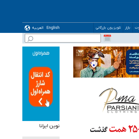
ده
English
العربیه
وت
بازار
تلویزیون بازرگانی
نوین ایرانا