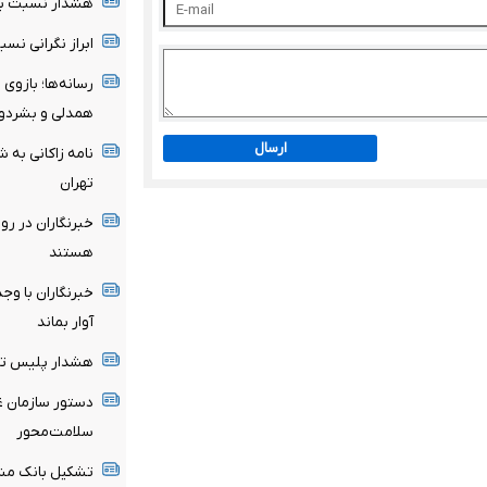
هشدار نسبت به 
ابراز نگرانی نس
رسانه‌ها؛ بازوی
همدلی و بشردو
ارسال
نامه زاکانی به ش
تهران
خبرنگاران در رو
هستند
خبرنگاران با وج
آوار بماند
هشدار پلیس تهر
سلامت‌محور
تشکیل بانک مشا