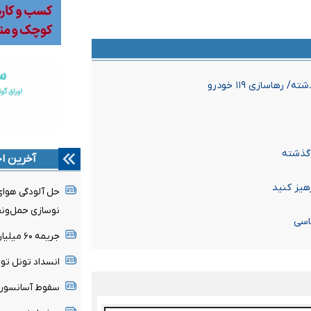
آخرین اخ
یز کنید​
حل آلودگی هوای 
نوسازی حمل‌ونقل
اسی
جریمه ۶۰ میلیارد ریالی داروخانه متخلف
انسداد تونل توح
سقوط آسانسور در میدان آ