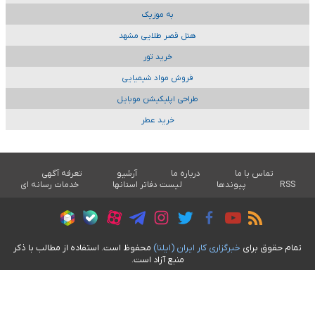
به موزیک
هتل قصر طلایی مشهد
خرید تور
فروش مواد شیمیایی
طراحی اپلیکیشن موبایل
خرید عطر
تماس با ما
درباره ما
آرشیو
تعرفه آگهی
RSS
پیوندها
لیست دفاتر استانها
خدمات رسانه ای
تمام حقوق برای
خبرگزاری کار ايران (ايلنا)
محفوظ است. استفاده از مطالب با ذکر
منبع آزاد است.
طراحی سایت خبری آسام