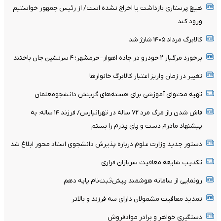
هیچ پرستاری بازداشت یا اخراج نشده است/ از رئیس جمهور خواستیم
ورود کند
کالابرگ مرداد ۱۴۰۵ شارژ شد
برخورد مرگبار ۲ خودرو در جاده اهواز–خرمشهر؛ ۴ سرنشین جان باختند
تغییر در زمان واریز اعتبار کالابرگ خانوار‌ها
تهیه محتوای آموزشی برای هسته‌های گزینش دانشجومعلمان
فاش شدن راز مرگ مرد ۷۲ ساله در تهرانپارس/ فرزند ۱۴ ساله: به
پیشنهاد مادرم دست و پای پدرم را بستم
دستور جدید وزارت علوم درباره پذیرش دانشجوی استاد محور ابلاغ شد
تکذیب شایعه معافیت سربازان فراری
رونمایی از سامانه هوشمند پیش‌ثبت‌نام پایه دهم
تمدید معافیت مشمولان دارای سه فرزند و بالا‌تر
دستگیری خواهر و برادر موادفروش