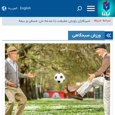
English
العربیه
تعویق آزمون ورودی دکترای تخصصی فرماندهی صحنه عملیات و دکترای
سرخط خبرها :
تخصصی جغرافیای نظامی دافوس آجا
خبرنگاران راویان حقیقت با دغدغه نان، مسکن و بیمه
آخرین وضعیت شیوع عفونت‌های تنفسی در کشور/ خوزستان و کرمان بالاتر از
آستانه هشدار
هیچ پرستاری بازداشت یا اخراج نشده است/ از رئیس جمهور خواستیم ورود کند
ورزش صبحگاهی
ثبت‌نام بخش عمده دانش‌آموزان مدارس ایرانی امارات در کشور/ درباره محصلان
باقی‌مانده در دبی متناسب با شرایط جدید تصمیم‌گیری می‌شود