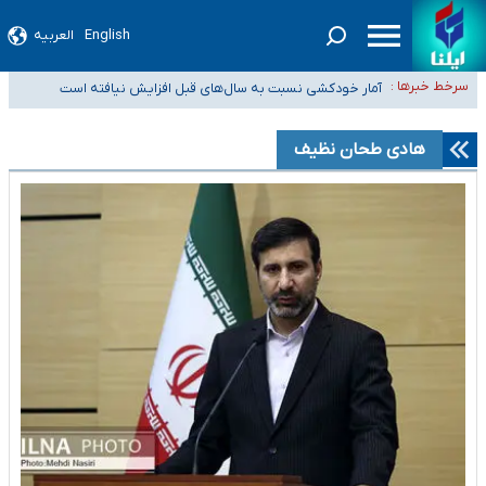
English
العربیه
سیدحسن خمینی عزادار شد
سرخط خبرها :
آمار خودکشی نسبت به سال‌های قبل افزایش نیافته است
دستگیری عامل اصلی حادثه فوت حمیدرضا رجب‌زاده
نباید تفسیرهای سلیقه‌ای از مواضع رسمی کشور ارائه شود
هادی طحان نظیف
«زیرمیزی» برای داوطلبان پزشکی سراب است/ دریافت‌های غیرمتعارف در شأن
پزشکی و کشورمان نیست/ نظام سلامت جلوی این رویه را بگیرد