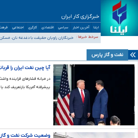
خبرگزاری کار ایران
ایلنا
آخرین اخبار
سیاسی
اقتصادی
کارگری
اجتماعی
فرهنگ
تعویق آزمون ورودی دکترای تخصصی فرماندهی صحنه عملیات 
سرخط خبرها :
خبرنگاران راویان حقیقت با دغدغه نان، مسکن
آخرین وضعیت شیوع عفونت‌های تنفسی در کشور/ خوزستان و کر
هیچ پرستاری بازداشت یا اخراج نشده است/ از رئیس جمهور خ
نفت و گاز پارس
ثبت‌نام بخش عمده دانش‌آموزان مدارس ایرانی امارات در کشور
آیا چین نفت ایران را قربا
در میانه فشارهای فزاینده واشن
پیشرفته آمریکا بازتعریف کند یا 
وضعیت شرکت نفت و گاز 