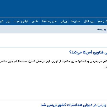
 و هنر
بین الملل
استان‌ها
ورزشی
سایر رسانه‌ها
عکس
فیلم و صوت
بازار
تلو
و دکترای تخصصی جغرافیای نظامی دافوس آجا
 و بیمه
مان بالاتر از آستانه هشدار
واستیم ورود کند
/ درباره محصلان باقی‌مانده در دبی متناسب با شرایط جدید تصمیم‌گیری می‌شود
نی فناوری آمریکا می‌کند؟
گتن بر پکن برای محدودسازی حمایت از تهران، این پرسش مطرح است که آیا چین حاضر خ
نه.
پارس در دیوان محاسبات کشور بررسی شد