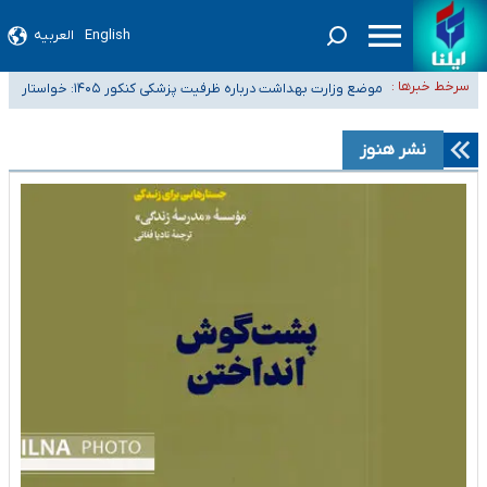
English
العربیه
۴۰ تا ۵۰ روز گرمای نسبی در پیش داریم/ دمای تهران به ۳۸ درجه می‌رسد
موضع وزارت بهداشت درباره ظرفیت پزشکی کنکور ۱۴۰۵: خواستار
سرخط خبرها :
تعویق آزمون ورودی دکترای تخصصی فرماندهی صحنه عملیات و دکترای
اصلاح ظرفیت‌ها هستیم، اما هنوز پاسخ مشخصی نگرفته‌ایم
تخصصی جغرافیای نظامی دافوس آجا
خبرنگاران راویان حقیقت با دغدغه نان، مسکن و بیمه
نشر هنوز
آخرین وضعیت شیوع عفونت‌های تنفسی در کشور/ خوزستان و کرمان بالاتر از
آستانه هشدار