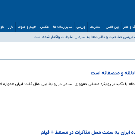
 و هنر
بین الملل
استان‌ها
ورزشی
سایر رسانه‌ها
عکس
فیلم و صوت
بازار
تلو
‌های سنگین اجتماعی انتشار تصاویر خصوصی برای قربانیان/ سوءاستفاده مجرمان از
و دکترای تخصصی جغرافیای نظامی دافوس آجا
ادلانه و منصفانه است
 تأکید بر رویکرد منطقی جمهوری اسلامی در روابط بین‌الملل گفت: ایران همواره ا
ه ایران به سمت محل مذاکرات در مسقط + فیلم