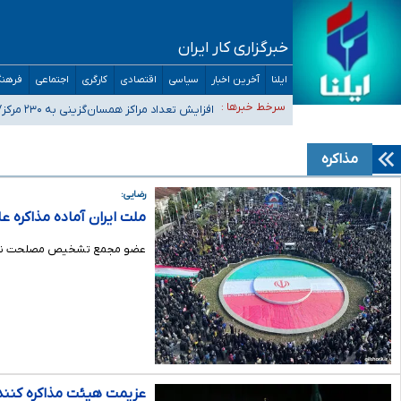
خبرگزاری کار ایران
ایلنا
آخرین اخبار
سیاسی
اقتصادی
کارگری
اجتماعی
فرهنگ
ضرورت آموزش حریم خصوصی در فضای آنلاین در مدارس/ هزینه
سرخط خبرها :
افزایش تعداد مراکز همسان‌گزینی به ۲۳۰ مرکز/ بررسی صلاحیت و نظارت‌ها به سازمان تبلیغات واگذار شده است
۴۰ تا ۵۰ روز گرمای نسبی در پیش داریم/ دمای تهران به ۳۸ درجه می‌رسد
موضع وزارت بهداشت درباره ظرفیت پزشکی کنکور ۱۴۰۵: خواستار اصلاح ظرفیت‌ها هستیم، اما هنوز پاسخ مشخصی نگرفته‌ایم
مذاکره
تعویق آزمون ورودی دکترای تخصصی فرماندهی صحنه عملیات 
رضایی:
ملت ایران آماده مذاکره ع
عضو مجمع تشخیص مصلحت نظام با
عزیمت هیئت مذاکره کنند