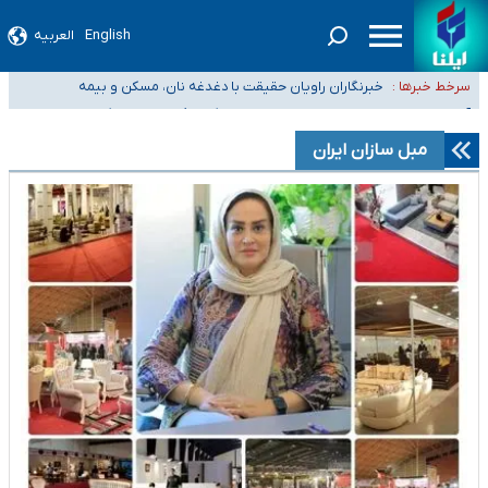
English
العربیه
تعویق آزمون ورودی دکترای تخصصی فرماندهی صحنه عملیات و دکترای
تخصصی جغرافیای نظامی دافوس آجا
خبرنگاران راویان حقیقت با دغدغه نان، مسکن و بیمه
سرخط خبرها :
آخرین وضعیت شیوع عفونت‌های تنفسی در کشور/ خوزستان و
کرمان بالاتر از آستانه هشدار
هیچ پرستاری بازداشت یا اخراج نشده است/ از رئیس جمهور خواستیم ورود کند
مبل سازان ایران
ثبت‌نام بخش عمده دانش‌آموزان مدارس ایرانی امارات در کشور/ درباره محصلان
باقی‌مانده در دبی متناسب با شرایط جدید تصمیم‌گیری می‌شود