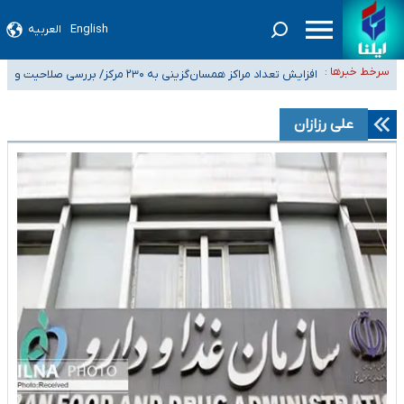
English
العربیه
ضرورت آموزش حریم خصوصی در فضای آنلاین در مدارس/ هزینه‌های سنگین
سرخط خبرها :
اجتماعی انتشار تصاویر خصوصی برای قربانیان/ سوءاستفاده مجرمان از ترس
افزایش تعداد مراکز همسان‌گزینی به ۲۳۰ مرکز/ بررسی صلاحیت و
۴۰ تا ۵۰ روز گرمای نسبی در پیش داریم/ دمای تهران به ۳۸ درجه می‌رسد
رسوایی
نظارت‌ها به سازمان تبلیغات واگذار شده است
موضع وزارت بهداشت درباره ظرفیت پزشکی کنکور ۱۴۰۵: خواستار اصلاح ظرفیت‌ها
علی رزازان
هستیم، اما هنوز پاسخ مشخصی نگرفته‌ایم
تعویق آزمون ورودی دکترای تخصصی فرماندهی صحنه عملیات و دکترای
تخصصی جغرافیای نظامی دافوس آجا