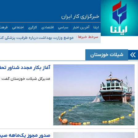
خبرگزاری کار ایران
ایلنا
آخرین اخبار
سیاسی
اقتصادی
کارگری
اجتماعی
فرهنگ
۴۰ تا ۵۰ روز گرمای نسبی در پیش داریم/ دمای تهران به ۳۸ درجه می‌رسد
سرخط خبرها :
موضع وزارت بهداشت درباره ظرفیت پزشکی کنکور ۱۴۰۵: خواستار اصلاح ظرفیت‌ها هستیم، اما هنوز پاسخ مشخصی نگ
تعویق آزمون ورودی دکترای تخصصی فرماندهی صحنه عملیات 
خبرنگاران راویان حقیقت با دغدغه نان، مسکن و بیمه
شیلات خوزستان
آخرین وضعیت شیوع عفونت‌های تنفسی در کشور/ خوزستان و کر
آغاز بکار مجدد شناور ت
مدیرکل شیلات خوزستان گفت: با 
صدور مجوز یک‌ماهه صید 