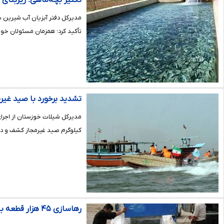
تکثیر بچه‌ماهی؛ زیربنای
مدیرکل دفتر آبزیان آب شیرین س
تأکید کرد؛ همزمان مسئولان خوز
تشدید برخورد با صید غیرمجاز در خوزستا
کیلوگرم صید غیرمجاز کشف و ده
رهاسازی ۴۵ هزار قطعه بچه ماهی بومی در دریاچه پشت سد گتوند علیا در حوزه شهرستان لالی