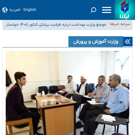
English
العربیه
۴۰ تا ۵۰ روز گرمای نسبی در پیش داریم/ دمای تهران به ۳۸ درجه می‌رسد
سرخط خبرها :
موضع وزارت بهداشت درباره ظرفیت پزشکی کنکور ۱۴۰۵: خواستار
تعویق آزمون ورودی دکترای تخصصی فرماندهی صحنه عملیات و دکترای
اصلاح ظرفیت‌ها هستیم، اما هنوز پاسخ مشخصی نگرفته‌ایم
تخصصی جغرافیای نظامی دافوس آجا
خبرنگاران راویان حقیقت با دغدغه نان، مسکن و بیمه
وزارت آموزش و پرورش
آخرین وضعیت شیوع عفونت‌های تنفسی در کشور/ خوزستان و کرمان بالاتر از
آستانه هشدار