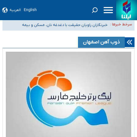
English
العربیه
تعویق آزمون ورودی دکترای تخصصی فرماندهی صحنه عملیات و دکترای
سرخط خبرها :
تخصصی جغرافیای نظامی دافوس آجا
خبرنگاران راویان حقیقت با دغدغه نان، مسکن و بیمه
آخرین وضعیت شیوع عفونت‌های تنفسی در کشور/ خوزستان و کرمان بالاتر از
آستانه هشدار
هیچ پرستاری بازداشت یا اخراج نشده است/ از رئیس جمهور خواستیم ورود کند
ذوب آهن اصفهان
ثبت‌نام بخش عمده دانش‌آموزان مدارس ایرانی امارات در کشور/ درباره محصلان
باقی‌مانده در دبی متناسب با شرایط جدید تصمیم‌گیری می‌شود