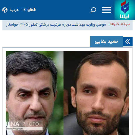
English
العربیه
۴۰ تا ۵۰ روز گرمای نسبی در پیش داریم/ دمای تهران به ۳۸ درجه می‌رسد
سرخط خبرها :
موضع وزارت بهداشت درباره ظرفیت پزشکی کنکور ۱۴۰۵: خواستار
تعویق آزمون ورودی دکترای تخصصی فرماندهی صحنه عملیات و دکترای
اصلاح ظرفیت‌ها هستیم، اما هنوز پاسخ مشخصی نگرفته‌ایم
تخصصی جغرافیای نظامی دافوس آجا
خبرنگاران راویان حقیقت با دغدغه نان، مسکن و بیمه
حمید بقایی
آخرین وضعیت شیوع عفونت‌های تنفسی در کشور/ خوزستان و کرمان بالاتر از
آستانه هشدار